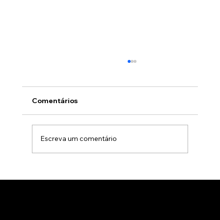
Comentários
Escreva um comentário
Animação 3D para comercialização de
produtos B2B: Como impactar
compradores com um estúdio de
animação 3D