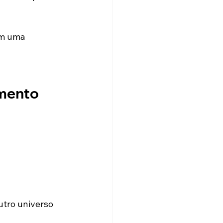
am uma 
imento
utro universo 