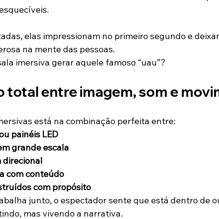
nesquecíveis.
das, elas impressionam no primeiro segundo e deix
erosa na mente das pessoas.
ala imersiva gerar aquele famoso “uau”?
ão total entre imagem, som e mov
mersivas está na combinação perfeita entre:
ou painéis LED
em grande escala
 direcional
da com conteúdo
truídos com propósito
abalha junto, o espectador sente que está dentro de o
indo, mas vivendo a narrativa.