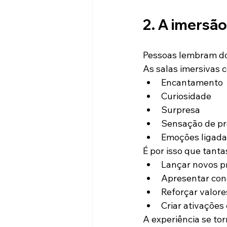
2. A imersã
Pessoas lembram do
As salas imersivas
Encantamento
Curiosidade
Surpresa
Sensação de p
Emoções ligada
É por isso que tant
Lançar novos p
Apresentar conc
Reforçar valor
Criar ativações
A experiência se t