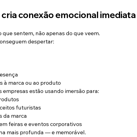
o cria conexão emocional imediata
 que sentem, não apenas do que veem.
 conseguem despertar:
resença
s à marca ou ao produto
as empresas estão usando imersão para:
rodutos
eitos futuristas
es da marca
 em feiras e eventos corporativos
orna mais profunda — e memorável.