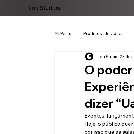
Lou Studios
All Posts
Produtora de vídeos
Lou Studio
27 de n
Marketing Digital
O poder 
Experiên
dizer “U
Eventos, lançament
Hoje, o público quer
por isso que as 
sala