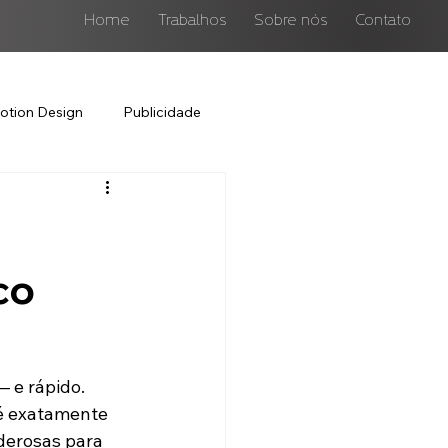
Home
Trabalhos
Sobre nós
Contato
otion Design
Publicidade
co
 e rápido. 
E é exatamente 
derosas para 