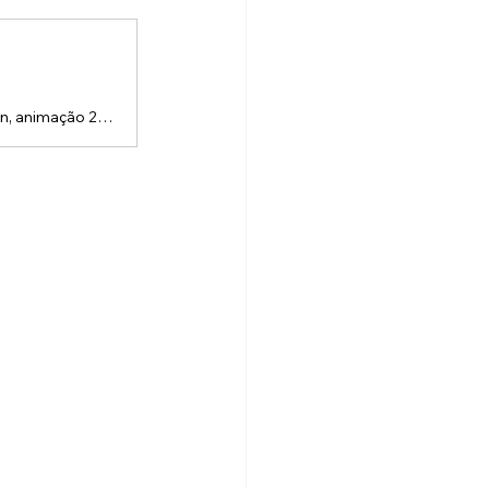
A Lou Studios é uma produtora de vídeos, especializada em motion design, animação 2D e 3D. Temos o vídeo certo para suas redes sociais!