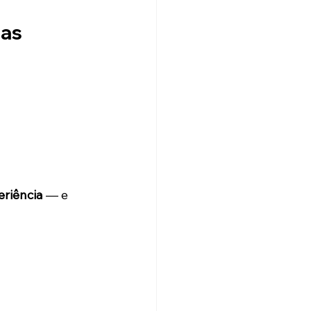
as 
eriência
 — e 