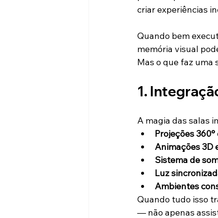
criar experiências i
Quando bem executa
memória visual pod
Mas o que faz uma s
1. Integraç
A magia das salas i
Projeções 360° 
Animações 3D 
Sistema de som
Luz sincroniza
Ambientes cons
Quando tudo isso tr
— não apenas assist