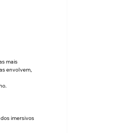
as mais 
as envolvem, 
ho.
dos imersivos 