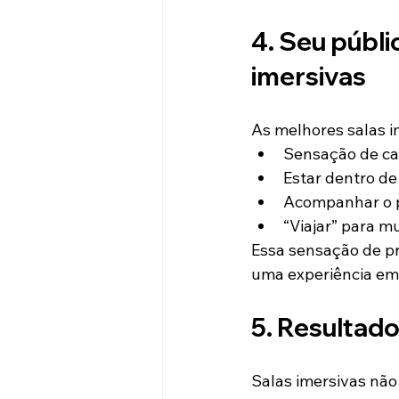
4. Seu públi
imersivas
As melhores salas i
Sensação de c
Estar dentro de
Acompanhar o p
“Viajar” para m
Essa sensação de p
uma experiência em
5. Resultado
Salas imersivas não