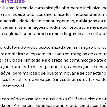
 e Inclusão
é uma forma de comunicação altamente inclusiva, pe
nsmitidas a públicos diversificados, independenteme
 a possibilidade de adicionar legendas, dublagens ou 
universais, as animações criadas por produtoras especi
ia global, superando barreiras linguísticas e culturai
produtora de vídeo especializada em animação oferece
m amplificar o impacto das suas estratégias de comun
riatividade ilimitada e a clareza na comunicação até a 
lização e aumento no engajamento, a animação se dest
sável para marcas que buscam inovar e se conectar d
lico. Investir em animação é investir em uma forma d
 e memorável.
conteúdo possa ter te auxiliado a 
Os Benefícios de u
zada em Animação
. Estamos sempre publicando conteú