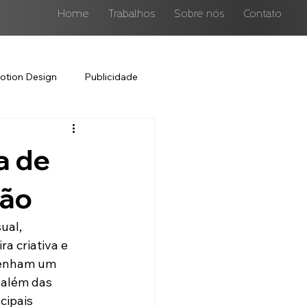
Home
Trabalhos
Sobre nós
Contato
otion Design
Publicidade
a de
ção
ual, 
 criativa e 
penham um 
 além das 
cipais 