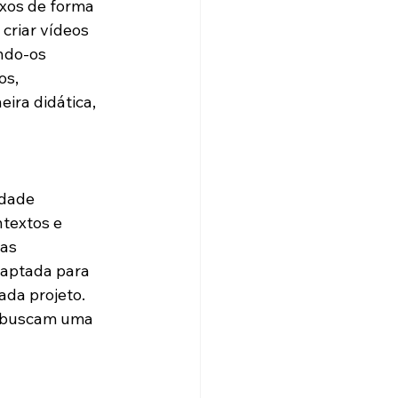
xos de forma 
criar vídeos 
ndo-os 
s, 
eira didática, 
dade 
textos e 
as 
daptada para 
ada projeto. 
e buscam uma 