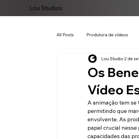
Lou Studios
All Posts
Produtora de vídeos
Lou Studio
2 de se
Marketing Digital
Os Bene
Vídeo E
A animação tem se 
permitindo que mar
envolvente. As pro
papel crucial nesse
capacidades das pro