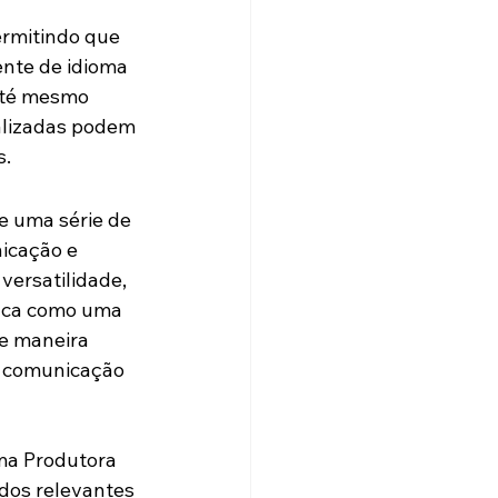
rmitindo que 
nte de idioma 
até mesmo 
alizadas podem 
s.
 uma série de 
icação e 
versatilidade, 
aca como uma 
e maneira 
e comunicação 
ma Produtora 
dos relevantes 