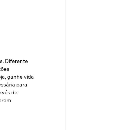
. Diferente 
ções 
ja, ganhe vida 
ssária para 
avés de 
erem 