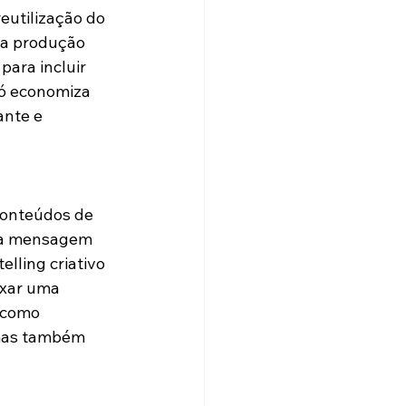
eutilização do 
va produção 
ara incluir 
só economiza 
nte e 
conteúdos de 
da mensagem 
lling criativo 
xar uma 
 como 
 mas também 