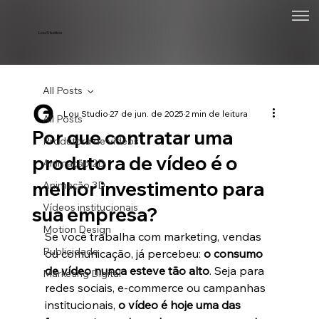
Lou Studios
All Posts
Lou Studio
27 de jun. de 2025
2 min de leitura
All Posts
Por que contratar uma
Produtora de vídeos
produtora de vídeo é o
Animação 2D
melhor investimento para
Animação 3D
Vídeos institucionais
sua empresa?
Motion Design
Se você trabalha com marketing, vendas 
Publicidade
ou comunicação, já percebeu: 
o consumo 
de vídeo nunca esteve tão alto
. Seja para 
Marketing Digital
redes sociais, e-commerce ou campanhas 
institucionais, 
o vídeo é hoje uma das 