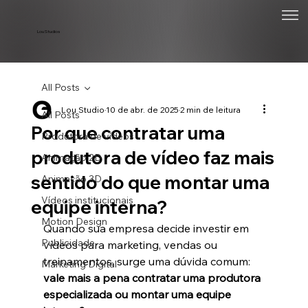
Lou Studios
All Posts
Lou Studio
10 de abr. de 2025
2 min de leitura
All Posts
Por que contratar uma
Produtora de vídeos
produtora de vídeo faz mais
Animação 2D
sentido do que montar uma
Animação 3D
Vídeos institucionais
equipe interna?
Motion Design
Quando sua empresa decide investir em 
Publicidade
vídeos para marketing, vendas ou 
treinamentos, surge uma dúvida comum: 
Marketing Digital
vale mais a pena contratar uma produtora 
especializada ou montar uma equipe 