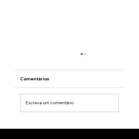
Comentários
Escreva um comentário
Experiências imersivas para
comunicação empresarial: O futuro da