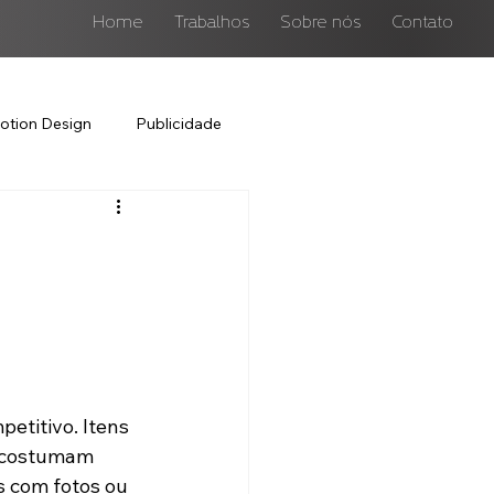
Home
Trabalhos
Sobre nós
Contato
otion Design
Publicidade
petitivo. Itens 
s costumam 
 com fotos ou 