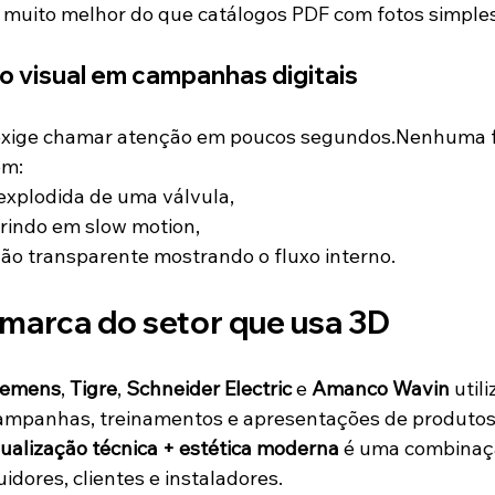
 muito melhor do que catálogos PDF com fotos simples
o visual em campanhas digitais
l exige chamar atenção em poucos segundos.Nenhuma f
om:
xplodida de uma válvula,
rindo em slow motion,
ão transparente mostrando o fluxo interno.
marca do setor que usa 3D
iemens
, 
Tigre
, 
Schneider Electric
 e 
Amanco Wavin
 util
mpanhas, treinamentos e apresentações de produtos
sualização técnica + estética moderna
 é uma combinaç
uidores, clientes e instaladores.