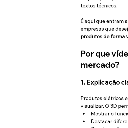
textos técnicos.
É aqui que entram a
empresas que dese
produtos de forma v
Por que víde
mercado?
1. Explicação c
Produtos elétricos e
visualizar. O 3D per
Mostrar o func
Destacar difere