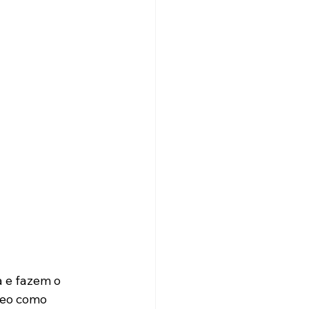
 e fazem o 
deo como 