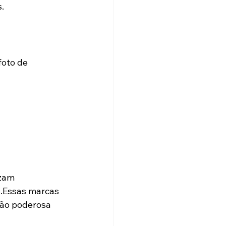
.
oto de 
izam 
.Essas marcas 
ão poderosa 