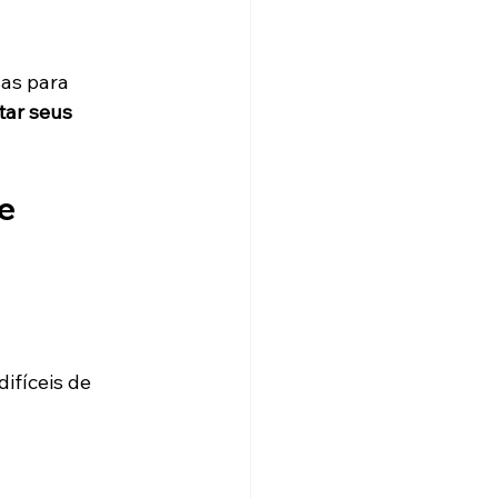
as para 
tar seus 
e 
ifíceis de 