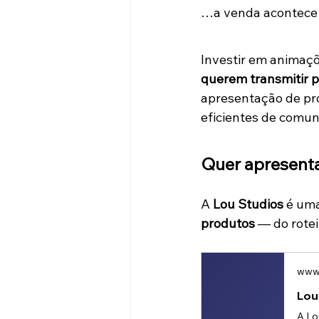
…a venda acontece
Investir em animaçõe
querem transmitir p
apresentação de pro
eficientes de comuni
Quer apresent
A 
Lou Studios
 é uma
produtos
 — do rotei
www.
Lou