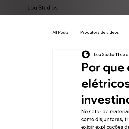
Lou Studios
All Posts
Produtora de vídeos
Lou Studio
11 de d
Marketing Digital
Por que 
elétrico
investi
No setor de materiais
como disjuntores, t
exigir explicações