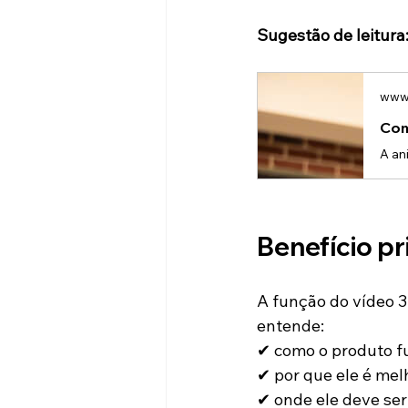
Sugestão de leitura
www.
Com
Benefício pr
A função do vídeo 3
entende:
✔ como o produto f
✔ por que ele é mel
✔ onde ele deve ser