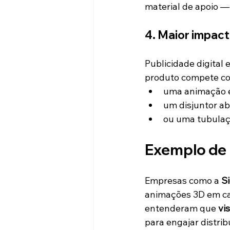
material de apoio —
4. Maior impact
Publicidade digita
produto compete c
uma animação e
um disjuntor ab
ou uma tubulaç
Exemplo de 
Empresas como a 
S
animações 3D em ca
entenderam que 
vi
para engajar distrib