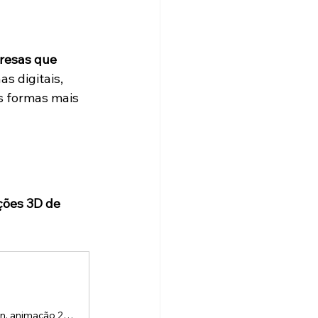
resas que 
s digitais, 
s formas mais 
ões 3D de 
A Lou Studios é uma produtora de vídeos, especializada em motion design, animação 2D e 3D. Temos o vídeo certo para suas redes sociais!