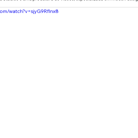
com/watch?v=sjyG9Rflnx8