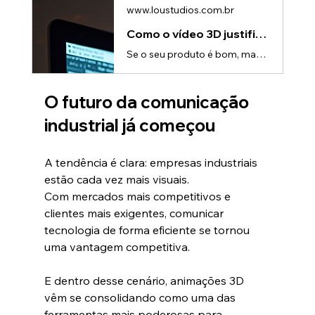
www.loustudios.com.br
Como o vídeo 3D justifica preços mais altos | Lou Studios Portfólio
Se o seu produto é bom, mas o mercado insiste em comparar apenas pelo preço, existe um problema.E provavelmente não está no produto.Está na forma como ele é percebido.Hoje, empresas que conseguem justificar preços mais altos não são apenas as que têm melhores produtos — são as que comunicam melhor o valor.E é exatamente aqui que o vídeo 3D se torna uma ferramenta estratégica.O problema: preço sem contexto vira comparaçãoQuando o cliente não entende claramente o diferencial do produto, ele faz o
O futuro da comunicação 
industrial já começou
A tendência é clara: empresas industriais 
estão cada vez mais visuais.
Com mercados mais competitivos e 
clientes mais exigentes, comunicar 
tecnologia de forma eficiente se tornou 
uma vantagem competitiva.
E dentro desse cenário, animações 3D 
vêm se consolidando como uma das 
ferramentas mais poderosas para 