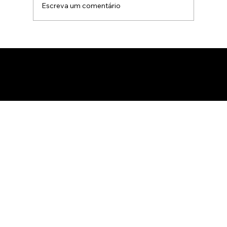
Escreva um comentário
Animação 3D para comercialização de
produtos B2B: Como impactar
compradores com um estúdio de
animação 3D