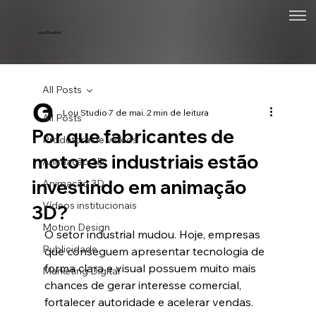
Lou Studios
All Posts
Lou Studio
7 de mai.
2 min de leitura
All Posts
Por que fabricantes de
Produtora de vídeos
motores industriais estão
Animação 2D
investindo em animação
Animação 3D
Vídeos institucionais
3D?
Motion Design
O setor industrial mudou. Hoje, empresas 
Publicidade
que conseguem apresentar tecnologia de 
forma clara e visual possuem muito mais 
Marketing Digital
chances de gerar interesse comercial, 
fortalecer autoridade e acelerar vendas.