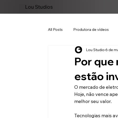
Lou Studios
All Posts
Produtora de vídeos
Lou Studio
6 de ma
Marketing Digital
Por que
estão in
O mercado de eletr
Hoje, não vence ap
melhor seu valor.
Tecnologias mais av