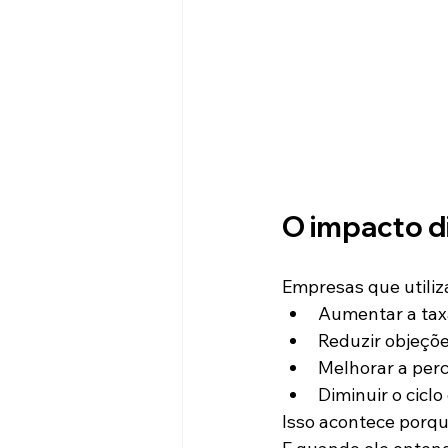
O impacto d
Empresas que utili
Aumentar a tax
Reduzir objeçõ
Melhorar a per
Diminuir o ciclo
Isso acontece porqu