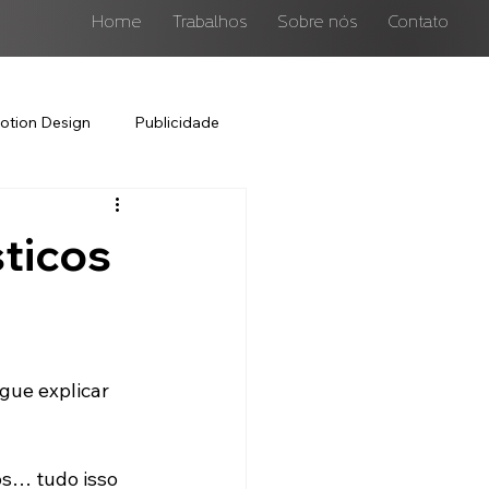
Home
Trabalhos
Sobre nós
Contato
otion Design
Publicidade
ticos
ue explicar 
os… tudo isso 