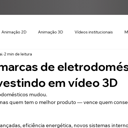
Animação 2D
Animação 3D
Vídeos institucionais
M
i.
2 min de leitura
 marcas de eletrodomés
vestindo em vídeo 3D
odomésticos mudou.
enas quem tem o melhor produto — vence quem conseg
ançadas, eficiência energética, novos sistemas intern