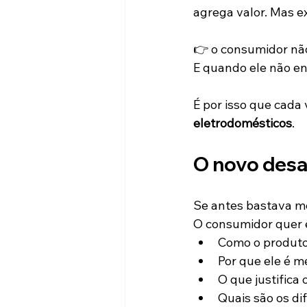
agrega valor. Mas e
👉 o consumidor não
E quando ele não e
É por isso que cada
eletrodomésticos
.
O novo desa
Se antes bastava mos
O consumidor quer 
Como o produto
Por que ele é m
O que justifica 
Quais são os dif