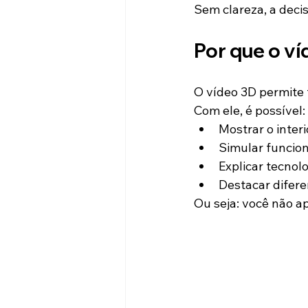
Sem clareza, a decis
Por que o v
O vídeo 3D permite
Com ele, é possível:
Mostrar o inter
Simular funcio
Explicar tecnol
Destacar diferen
Ou seja: você não a