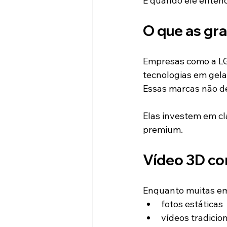
E quando ele entend
O que as gr
Empresas como a LG
tecnologias em gela
Essas marcas não d
Elas investem em cl
premium.
Vídeo 3D c
Enquanto muitas em
fotos estáticas
vídeos tradicio