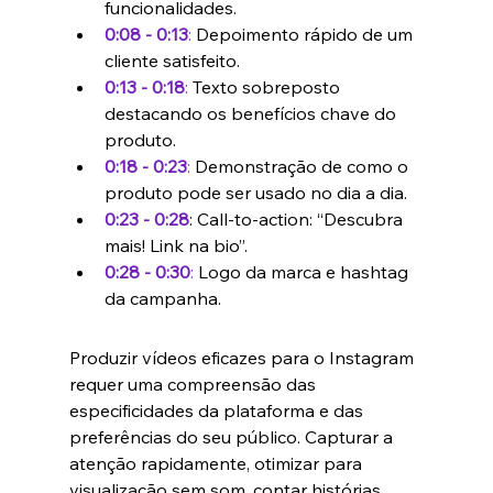
funcionalidades.
0:08 - 0:13
:
 Depoimento rápido de um 
cliente satisfeito.
0:13 - 0:18
:
 Texto sobreposto 
destacando os benefícios chave do 
produto.
0:18 - 0:23
:
 Demonstração de como o 
produto pode ser usado no dia a dia.
0:23 - 0:28
: Call-to-action: “Descubra 
mais! Link na bio”.
0:28 - 0:30
:
 Logo da marca e hashtag 
da campanha.
Produzir vídeos eficazes para o Instagram 
requer uma compreensão das 
especificidades da plataforma e das 
preferências do seu público. Capturar a 
atenção rapidamente, otimizar para 
visualização sem som, contar histórias 