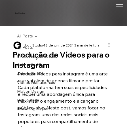
Lou Studios
All Posts
Lou Studio
18 de jun. de 2024
3 min de leitura
All Posts
Produção de Vídeos para o
Produtora de vídeos
Instagram
Animação 2D
Produzir vídeos para instagram é uma arte 
Animação 3D
que vai além de apenas filmar e postar. 
Vídeos institucionais
Cada plataforma tem suas especificidades 
Motion Design
e requer uma abordagem única para 
Publicidade
maximizar o engajamento e alcançar o 
público-alvo. Neste post, vamos focar no 
Marketing Digital
Instagram, uma das redes sociais mais 
populares para compartilhamento de 