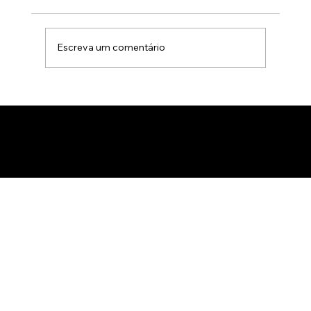
Escreva um comentário
Animação 3D para comercialização de
produtos B2B: Como impactar
compradores com um estúdio de
animação 3D