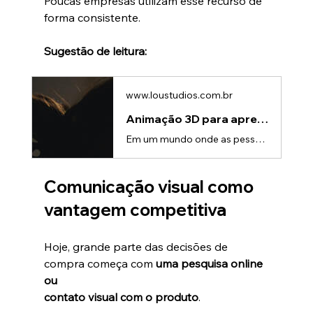
Poucas empresas utilizam esse recurso de 
forma consistente.
Sugestão de leitura:
www.loustudios.com.br
Animação 3D para apresentações: transforme sua comunicação
Em um mundo onde as pessoas são constantemente expostas a informações, captar e manter a atenção do público se tornou um dos maiores desafios das apresentações corporativas.Seja em lançamentos de produtos, reuniões estratégicas, eventos ou apresentações comerciais, empresas precisam encontrar maneiras mais impactantes de comunicar suas ideias.É nesse cenário que a animação 3D se destaca como uma ferramenta poderosa para transformar apresentações tradicionais em experiências visuais envolventes e
Comunicação visual como 
vantagem competitiva
Hoje, grande parte das decisões de 
compra começa com 
uma pesquisa online 
ou 
contato visual com o produto
.