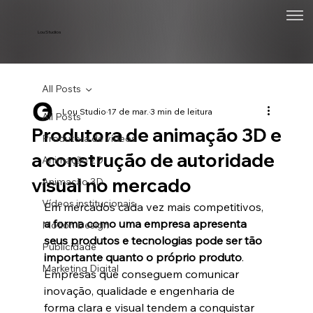
Lou Studios
All Posts
Lou Studio
17 de mar.
3 min de leitura
All Posts
Produtora de animação 3D e
Produtora de vídeos
a construção de autoridade
Animação 2D
visual no mercado
Animação 3D
Vídeos institucionais
Em mercados cada vez mais competitivos, 
a forma como uma empresa apresenta 
Motion Design
seus produtos e tecnologias pode ser tão 
Publicidade
importante quanto o próprio produto
.
Marketing Digital
Empresas que conseguem comunicar 
inovação, qualidade e engenharia de 
forma clara e visual tendem a conquistar 