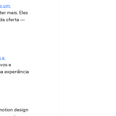
e um 
er mais. Eles 
da oferta — 
 e 
vos e 
a experiência 
motion design 