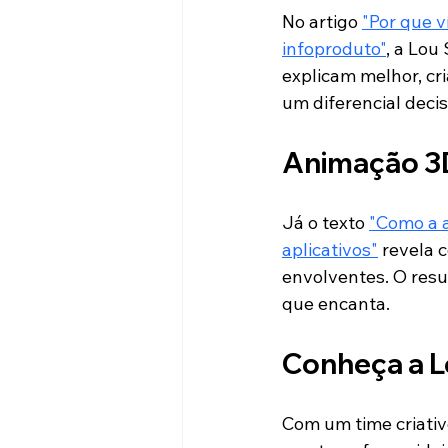
No artigo 
"Por que v
infoproduto"
, a Lou
explicam melhor, cr
um diferencial deci
Animação 3D
Já o texto 
"Como a a
aplicativos"
 revela 
envolventes. O resu
que encanta.
Conheça a L
Com um time criativ