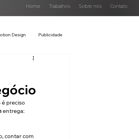
Home
Trabalhos
Sobre nós
Contato
otion Design
Publicidade
egócio
é preciso 
n
 entrega: 
, contar com 