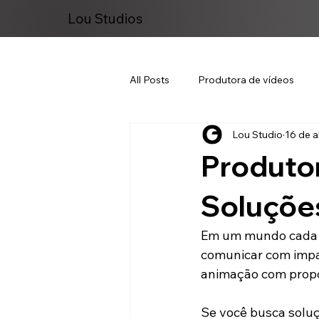
Lou Studios
All Posts
Produtora de vídeos
Lou Studio
16 de a
Marketing Digital
Produtor
Soluções
Em um mundo cada ve
comunicar com impac
animação com propó
Se você busca soluç