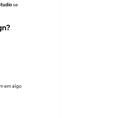
tudio
 se 
gn?
m em algo 