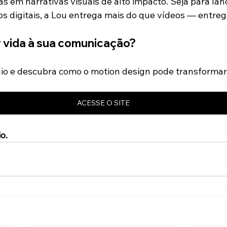
as em narrativas visuais de alto impacto. Seja para la
s digitais, a Lou entrega mais do que vídeos — entrega
r vida à sua comunicação?
io e descubra como o motion design pode transformar 
ACESSE O SITE
o.