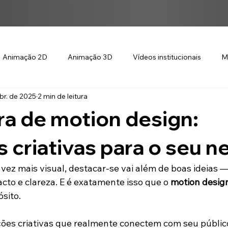
Animação 2D
Animação 3D
Vídeos institucionais
M
br. de 2025
2 min de leitura
a de motion design:
 criativas para o seu n
z mais visual, destacar-se vai além de boas ideias — 
to e clareza. E é exatamente isso que o 
motion desig
sito.
ões criativas que realmente conectem com seu público