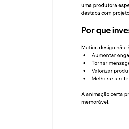
uma produtora especi
destaca com projeto
Por que inv
Motion design não é 
Aumentar enga
Tornar mensage
Valorizar produt
Melhorar a rete
A animação certa p
memorável.