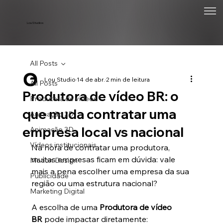
Lou Studios
All Posts
Lou Studio
14 de abr.
2 min de leitura
All Posts
Produtora de vídeo BR: o
Produtora de vídeos
que muda contratar uma
Animação 2D
empresa local vs nacional
Animação 3D
Vídeos institucionais
Na hora de contratar uma produtora, 
muitas empresas ficam em dúvida: vale 
Motion Design
mais a pena escolher uma empresa da sua 
Publicidade
região ou uma estrutura nacional?
Marketing Digital
A escolha de uma 
Produtora de vídeo 
BR
 pode impactar diretamente: