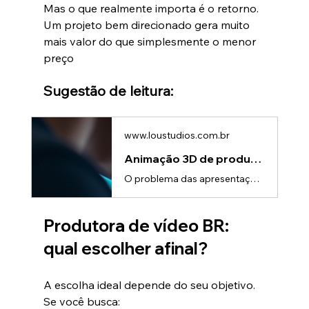
Mas o que realmente importa é o retorno.
Um projeto bem direcionado gera muito 
mais valor do que simplesmente o menor 
preço
Sugestão de leitura:
www.loustudios.com.br
Animação 3D de produto para apresentações comerciais que vendem
O problema das apresentações comerciais tradicionaisA maioria das apresentações comerciais ainda segue o mesmo padrão: • slides estáticos • explicações longas • excesso de informação técnicaE o resultado?👉 o cliente não entende completamente👉 a reunião perde impacto👉 a decisão demora maisSe o cliente precisa fazer esforço para entender, você está dificultando a venda.Por que a clareza é o fator mais importante na vendaEm vendas B2B, principalmente com produtos técnicos, a decisão depende de u
Produtora de vídeo BR: 
qual escolher afinal?
A escolha ideal depende do seu objetivo.
Se você busca: