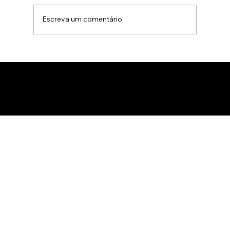
Escreva um comentário
Animação 3D para comercialização de
produtos B2B: Como impactar
compradores com um estúdio de
animação 3D