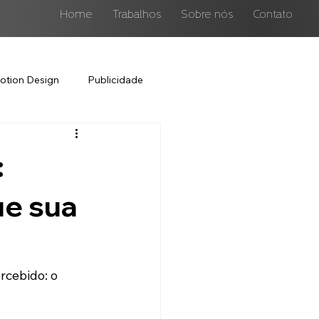
Home
Trabalhos
Sobre nós
Contato
otion Design
Publicidade
:
ue sua
ercebido: o 