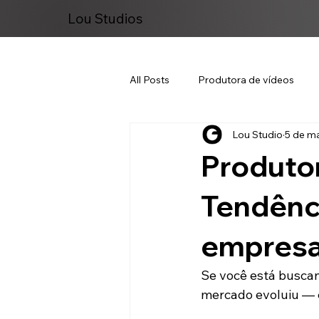
Lou Studios
All Posts
Produtora de vídeos
Lou Studio
5 de ma
Marketing Digital
Produtor
Tendênci
empresa
Se você está busca
mercado evoluiu — e