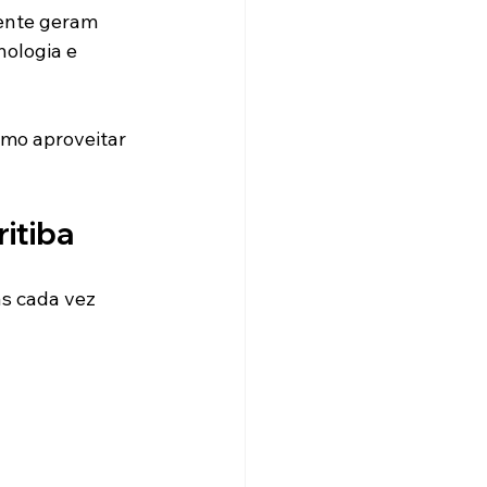
ente geram 
ologia e 
omo aproveitar 
itiba
s cada vez 