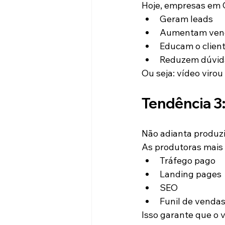
Hoje, empresas em C
Geram leads
Aumentam ven
Educam o clien
Reduzem dúvida
Ou seja: vídeo viro
Tendência 3:
Não adianta produzi
As produtoras mais 
Tráfego pago
Landing pages
SEO
Funil de venda
Isso garante que o 