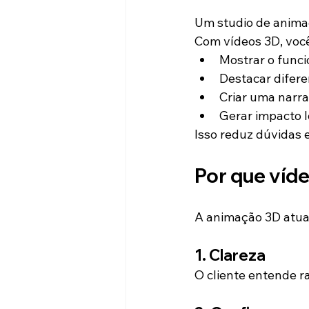
Um studio de anima
Com vídeos 3D, voc
Mostrar o func
Destacar difere
Criar uma narra
Gerar impacto 
Isso reduz dúvidas 
Por que víd
A animação 3D atua 
1. Clareza
O cliente entende r