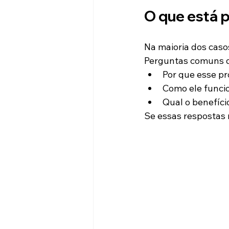
O que está 
Na maioria dos casos
Perguntas comuns q
Por que esse p
Como ele funcio
Qual o benefício
Se essas respostas 