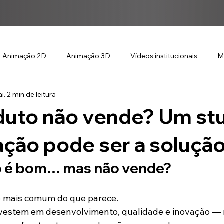
Animação 2D
Animação 3D
Vídeos institucionais
M
i.
2 min de leitura
duto não vende? Um st
ção pode ser a soluçã
o é bom… mas não vende?
o mais comum do que parece.
vestem em desenvolvimento, qualidade e inovação —