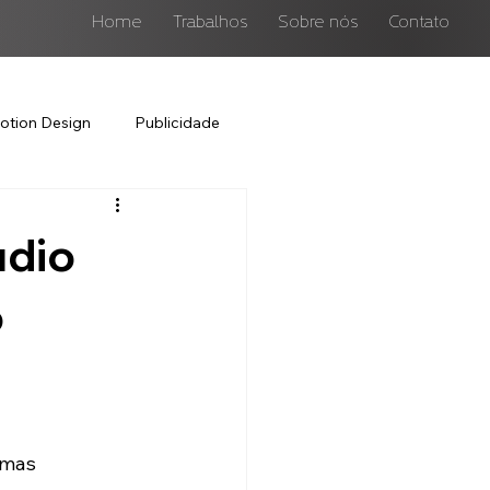
Home
Trabalhos
Sobre nós
Contato
otion Design
Publicidade
udio
o
 mas 