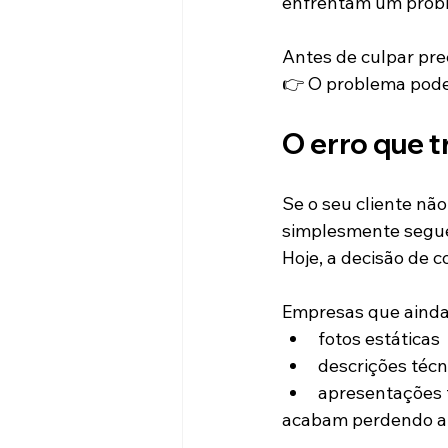
enfrentam um probl
Antes de culpar pre
👉 O problema pode
O erro que 
Se o seu cliente nã
simplesmente segue
Hoje, a decisão de 
Empresas que ainda
fotos estáticas
descrições técn
apresentações t
acabam perdendo ate