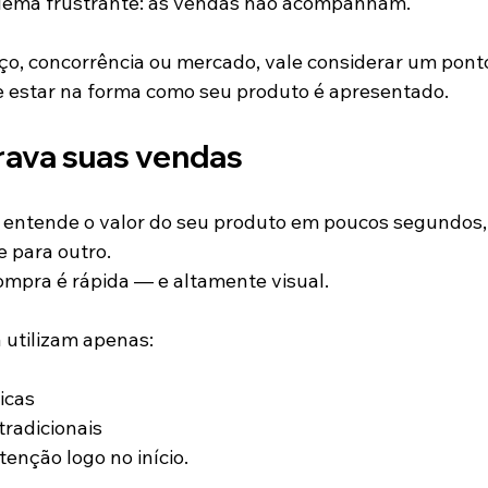
ema frustrante: as vendas não acompanham.
ço, concorrência ou mercado, vale considerar um ponto 
 estar na forma como seu produto é apresentado.
trava suas vendas
o entende o valor do seu produto em poucos segundos, 
 para outro.
compra é rápida — e altamente visual.
 utilizam apenas:
icas
radicionais
nção logo no início.