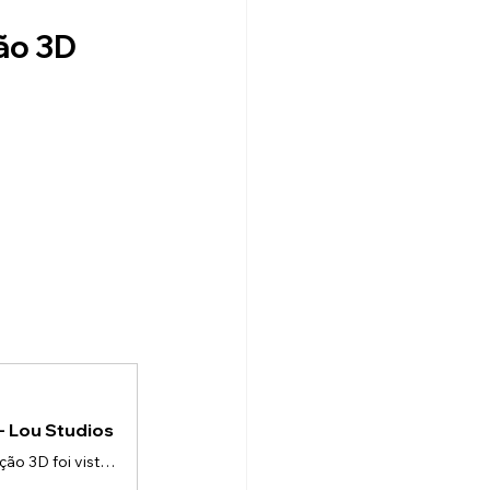
ção 3D
- Lou Studios
Por que a animação 3D deixou de ser “luxo”Durante muito tempo, a animação 3D foi vista como algo pontual — usada apenas em grandes campanhas ou lançamentos.Hoje, isso mudou.Empresas que vendem produtos técnicos ou industriais perceberam que o 3D resolve um dos maiores problemas do marketing:👉 explicar bem o produto.E quem explica melhor, vende mais.O erro mais comum ao usar vídeos 3DMuitas empresas investem em um único vídeo 3D e esperam resultados consistentes.Mas marketing não funciona assim.