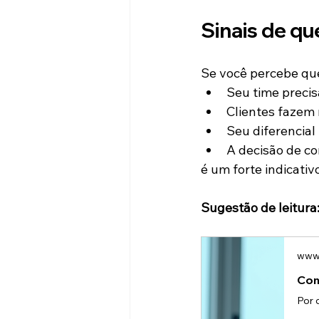
Sinais de qu
Se você percebe qu
Seu time precis
Clientes fazem
Seu diferencial 
A decisão de c
é um forte indicati
Sugestão de leitura
www.
Com