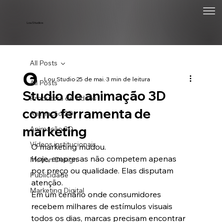
Lou Studios
All Posts
Lou Studio
25 de mai.
3 min de leitura
All Posts
Studio de animação 3D
Produtora de vídeos
como ferramenta de
Animação 2D
marketing
Animação 3D
Vídeos institucionais
O marketing mudou.
Hoje, empresas não competem apenas 
Motion Design
por preço ou qualidade. Elas disputam 
Publicidade
atenção.
Marketing Digital
Em um cenário onde consumidores 
recebem milhares de estímulos visuais 
todos os dias, marcas precisam encontrar 