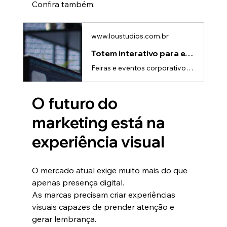
Confira também:
www.loustudios.com.br
Totem interativo para eventos: Engaje seu público com Lou Studios
Feiras e eventos corporativos estão cada vez mais competitivos.Hoje, empresas disputam atenção em ambientes cheios de: • telões, • luzes, • ativações, • experiências digitais, • e stands altamente produzidos.Nesse cenário, apenas montar um espaço bonito já não garante resultados.O público quer interação.E é exatamente por isso que os totens interativos estão ganhando cada vez mais espaço em eventos corporativos.O que é um totem interativo?Um totem interativo é uma estrutura digital que permite a
O futuro do 
marketing está na 
experiência visual
O mercado atual exige muito mais do que 
apenas presença digital.
As marcas precisam criar experiências 
visuais capazes de prender atenção e 
gerar lembrança.