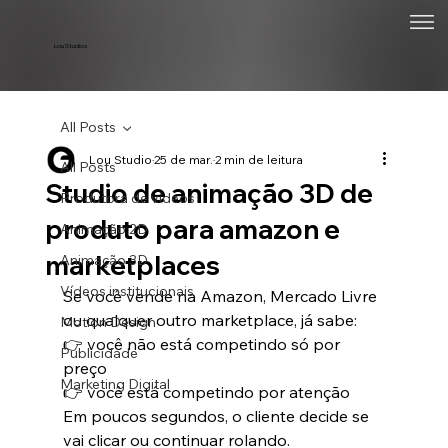
Lou Studios
All Posts
Lou Studio
25 de mar.
2 min de leitura
All Posts
Studio de animação 3D de
Produtora de vídeos
produto para amazon e
Animação 2D
marketplaces
Animação 3D
Vídeos institucionais
Se você vende na Amazon, Mercado Livre 
ou qualquer outro marketplace, já sabe:
Motion Design
👉 você não está competindo só por 
Publicidade
preço
Marketing Digital
👉 você está competindo por atenção
Em poucos segundos, o cliente decide se 
vai clicar ou continuar rolando.