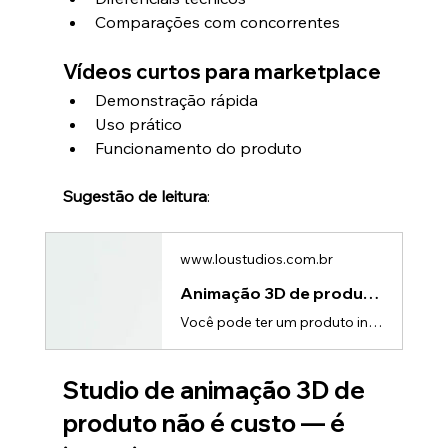
Comparações com concorrentes
Vídeos curtos para marketplace
Demonstração rápida
Uso prático
Funcionamento do produto
Sugestão de leitura
:
www.loustudios.com.br
Animação 3D de produto para redes sociais que converte
Você pode ter um produto incrível.Mas se ele não chama atenção nos primeiros segundos nas redes sociais…👉 ele simplesmente não existe.Hoje, marcas que crescem rápido entenderam uma coisa:👉 Animação 3D de produto para redes sociais não é estética — é performance.O novo cenário das redes sociaisO usuário: • rola rápido • decide em segundos • ignora conteúdo comumIsso cria uma regra clara:👉 ou seu conteúdo impacta imediatamente, ou ele é ignoradoPor que o 3D funciona tão bem no socialA animação
Studio de animação 3D de 
produto não é custo — é 