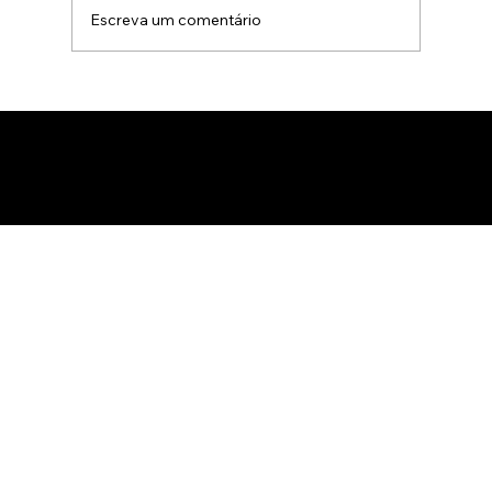
Escreva um comentário
Animação 3D para comercialização de
produtos B2B: Como impactar
compradores com um estúdio de
animação 3D