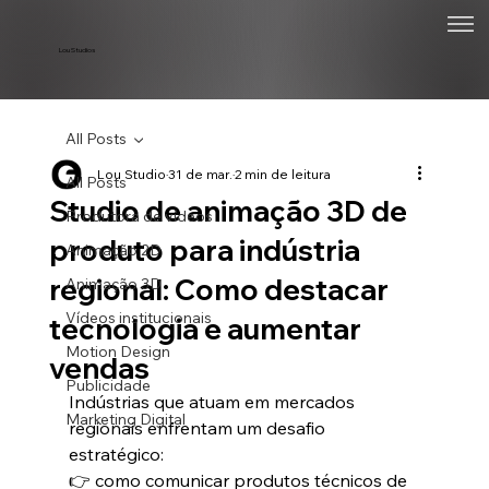
Lou Studios
All Posts
Lou Studio
31 de mar.
2 min de leitura
All Posts
Studio de animação 3D de
Produtora de vídeos
produto para indústria
Animação 2D
regional: Como destacar
Animação 3D
Vídeos institucionais
tecnologia e aumentar
Motion Design
vendas
Publicidade
Indústrias que atuam em mercados 
Marketing Digital
regionais enfrentam um desafio 
estratégico:
👉 como comunicar produtos técnicos de 