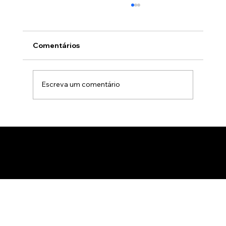
Comentários
Escreva um comentário
Gamificação no marketing B2B: Como
usar jogos para apresentar produtos
de forma interativa