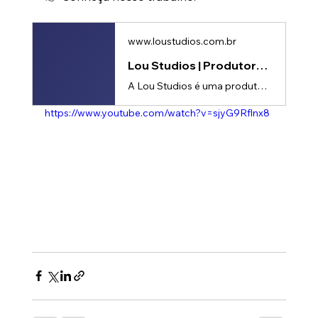
www.loustudios.com.br
Lou Studios | Produtora de vídeos
A Lou Studios é uma produtora de vídeos, especializada em motion design, animação 2D e 3D. Temos o vídeo certo para suas redes sociais!
https://www.youtube.com/watch?v=sjyG9Rflnx8