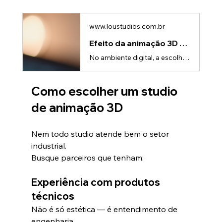
www.loustudios.com.br
Efeito da animação 3D na decisão de compra: aumente conversão
No ambiente digital, a escolha do cliente não é totalmente racional.Ela acontece rápido — muitas vezes em poucos segundos.Nesse curto espaço de tempo, o cliente decide: • Se continua vendo • Se entende o produto • Se confia na marca👉 E é exatamente aqui que entra o efeito da animação 3D.O problema: quando o cliente não entende, ele não escolheA maioria das decisões travam por um motivo simples: • Falta de clareza • Excesso de informação técnica • Baixa diferenciação visual👉 Resultado: o client
Como escolher um studio 
de animação 3D
Nem todo studio atende bem o setor 
industrial.
Busque parceiros que tenham:
Experiência com produtos 
técnicos
Não é só estética — é entendimento de 
engenharia.