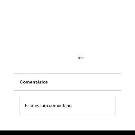
Comentários
Escreva um comentário
Animação 3D para comercialização de
produtos B2B: Como impactar