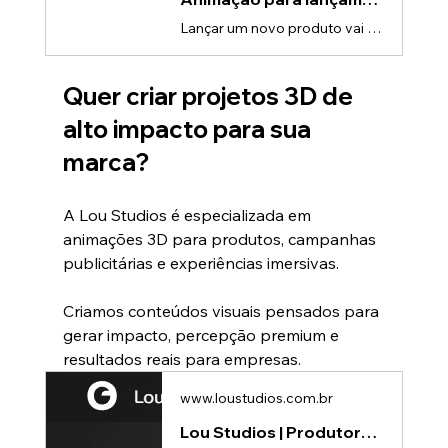
Lançar um novo produto vai muito além de simplesmente apresentá-lo ao mercado.Hoje, empresas precisam criar expectativa, gerar impacto visual e transmitir inovação desde o primeiro contato com o público.Em um cenário altamente competitivo, a forma como o produto é apresentado influencia diretamente: • percepção de valor, • engajamento, • interesse do cliente, • e até a decisão de compra.É exatamente por isso que as animações 3D vêm se tornando uma das ferramentas mais poderosas para lançamentos
Quer criar projetos 3D de 
alto impacto para sua 
marca?
A Lou Studios é especializada em 
animações 3D para produtos, campanhas 
publicitárias e experiências imersivas.
Criamos conteúdos visuais pensados para 
gerar impacto, percepção premium e 
resultados reais para empresas.
www.loustudios.com.br
Lou Studios | Produtora de vídeos