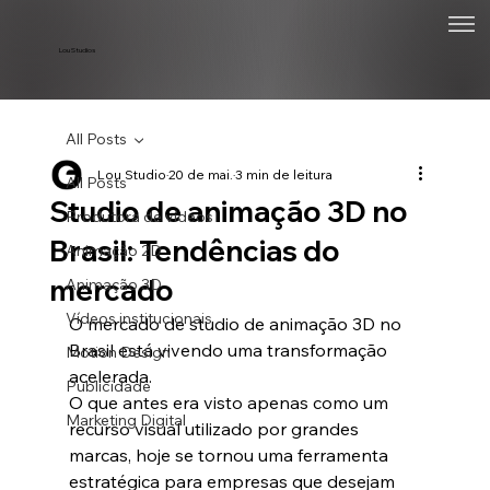
Lou Studios
All Posts
Lou Studio
20 de mai.
3 min de leitura
All Posts
Studio de animação 3D no
Produtora de vídeos
Brasil: Tendências do
Animação 2D
mercado
Animação 3D
Vídeos institucionais
O mercado de studio de animação 3D no 
Brasil está vivendo uma transformação 
Motion Design
acelerada.
Publicidade
O que antes era visto apenas como um 
Marketing Digital
recurso visual utilizado por grandes 
marcas, hoje se tornou uma ferramenta 
estratégica para empresas que desejam 