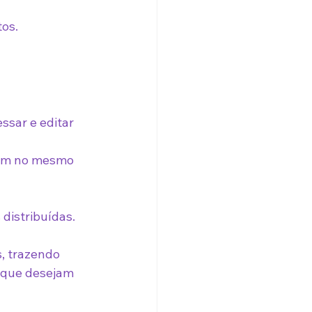
tos.
sar e editar 
hem no mesmo 
distribuídas.
, trazendo 
s que desejam 