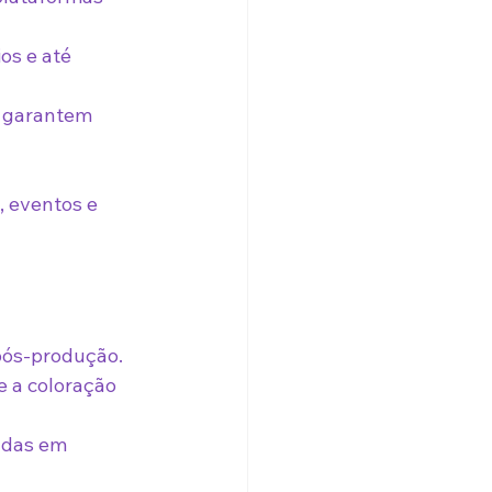
s e até 
 garantem 
, eventos e 
pós-produção.
 a coloração 
ndas em 