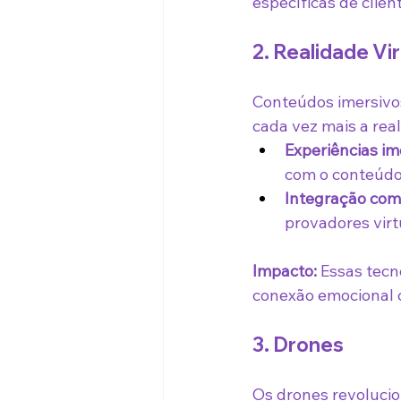
específicas de clien
2. Realidade Vi
Conteúdos imersivo
cada vez mais a rea
Experiências im
com o conteúdo
Integração com
provadores virt
Impacto:
 Essas tec
conexão emocional 
3. Drones
Os drones revoluci