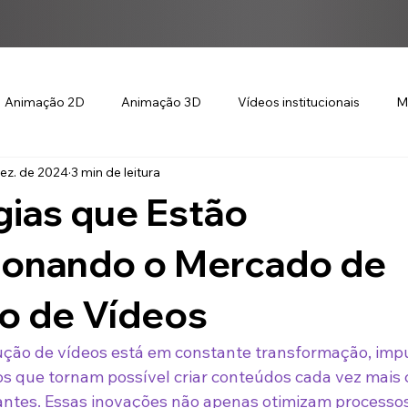
Animação 2D
Animação 3D
Vídeos institucionais
M
ez. de 2024
3 min de leitura
gias que Estão
ionando o Mercado de
o de Vídeos
ção de vídeos está em constante transformação, impu
s que tornam possível criar conteúdos cada vez mais cr
tantes. Essas inovações não apenas otimizam process