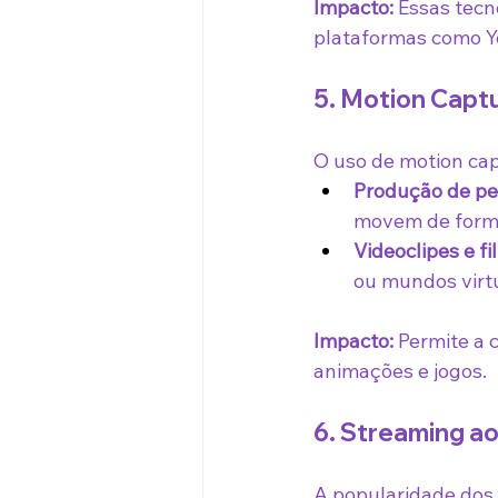
Impacto:
 Essas tec
plataformas como Y
5. Motion Capt
O uso de motion cap
Produção de per
movem de forma
Videoclipes e fi
ou mundos virtu
Impacto:
 Permite a 
animações e jogos.
6. Streaming ao
A popularidade dos 