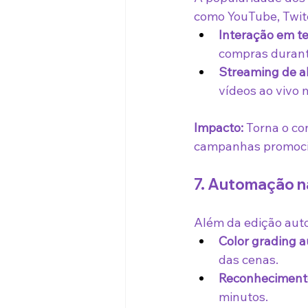
como YouTube, Twit
Interação em te
compras durant
Streaming de al
vídeos ao vivo m
Impacto:
 Torna o co
campanhas promoci
7. Automação 
Além da edição aut
Color grading 
das cenas.
Reconhecimento
minutos.