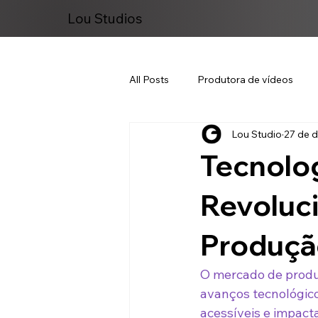
Lou Studios
All Posts
Produtora de vídeos
Lou Studio
27 de d
Marketing Digital
Tecnolo
Revoluc
Produçã
O mercado de produ
avanços tecnológico
acessíveis e impac