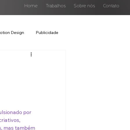
Home
Trabalhos
Sobre nós
Contato
otion Design
Publicidade
lsionado por 
iativos, 
os, mas também 