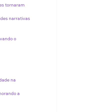
es tornaram 
des narrativas 
evando o 
idade na 
horando a 