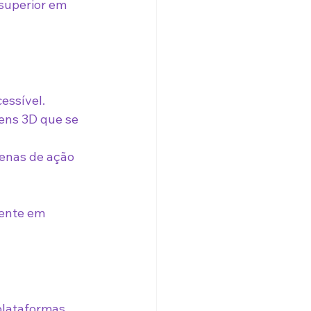
superior em 
essível.
ens 3D que se 
enas de ação 
mente em 
plataformas 