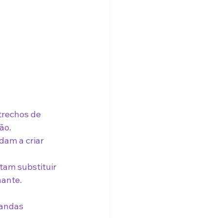
trechos de 
ão.
dam a criar 
tam substituir 
nante.
mandas 