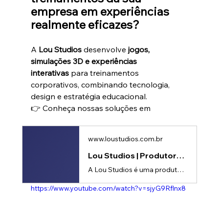
empresa em experiências 
realmente eficazes?
A 
Lou Studios
 desenvolve 
jogos, 
simulações 3D e experiências 
interativas
 para treinamentos 
corporativos, combinando tecnologia, 
design e estratégia educacional.
👉 Conheça nossas soluções em
www.loustudios.com.br
Lou Studios | Produtora de vídeos
A Lou Studios é uma produtora de vídeos, especializada em motion design, animação 2D e 3D. Temos o vídeo certo para suas redes sociais!
https://www.youtube.com/watch?v=sjyG9Rflnx8