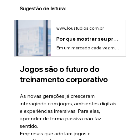
Sugestão de leitura:
www.loustudios.com.br
Por que mostrar seu produto em 3D pode fechar mais vendas
Em um mercado cada vez mais competitivo, convencer o cliente apenas com argumentos racionais já não é suficiente. Hoje, quem vende melhor é quem mostra melhor.O 3D de produto se tornou uma das ferramentas mais poderosas para apresentar soluções, destacar diferenciais e acelerar decisões de compra — especialmente quando o produto é técnico, complexo ou ainda não existe fisicamente.Por que o visual é decisivo na decisão de compraO cérebro humano processa imagens muito mais rápido do que textos. Em
Jogos são o futuro do 
treinamento corporativo
As novas gerações já cresceram 
interagindo com jogos, ambientes digitais 
e experiências imersivas. Para elas, 
aprender de forma passiva não faz 
sentido.
Empresas que adotam jogos e 