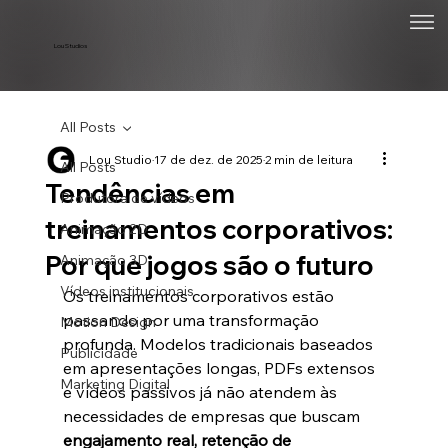
Lou Studios
All Posts
Lou Studio
17 de dez. de 2025
2 min de leitura
All Posts
Tendências em
Produtora de vídeos
treinamentos corporativos:
Animação 2D
Por que jogos são o futuro
Animação 3D
Vídeos institucionais
Os treinamentos corporativos estão 
passando por uma transformação 
Motion Design
profunda. Modelos tradicionais baseados 
Publicidade
em apresentações longas, PDFs extensos 
Marketing Digital
e vídeos passivos já não atendem às 
necessidades de empresas que buscam 
engajamento real, retenção de 