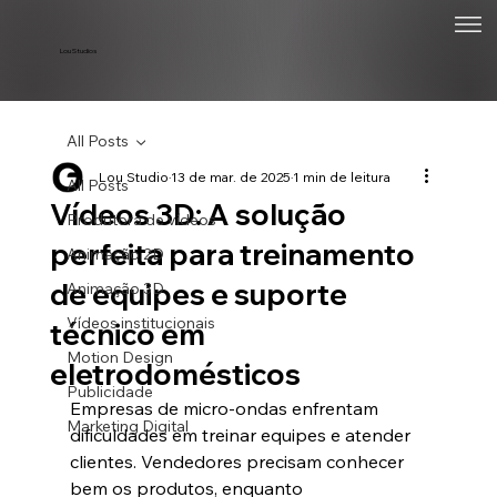
Lou Studios
All Posts
Lou Studio
13 de mar. de 2025
1 min de leitura
All Posts
Vídeos 3D: A solução
Produtora de vídeos
perfeita para treinamento
Animação 2D
de equipes e suporte
Animação 3D
Vídeos institucionais
técnico em
Motion Design
eletrodomésticos
Publicidade
Empresas de micro-ondas enfrentam 
Marketing Digital
dificuldades em treinar equipes e atender 
clientes. Vendedores precisam conhecer 
bem os produtos, enquanto 