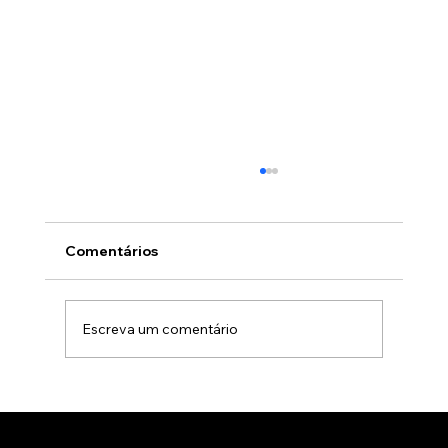
Comentários
Escreva um comentário
Gamificação no marketing B2B: Como
usar jogos para apresentar produtos