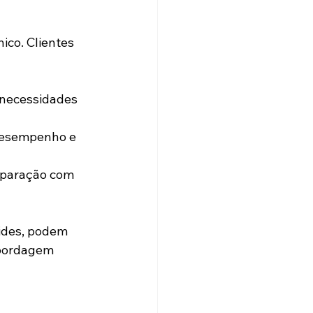
co. Clientes 
ides, podem 
abordagem 