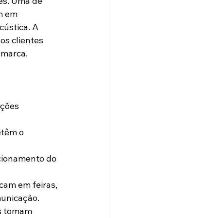
es. Uma de 
m em 
cústica. A 
s clientes 
 marca.
municação.