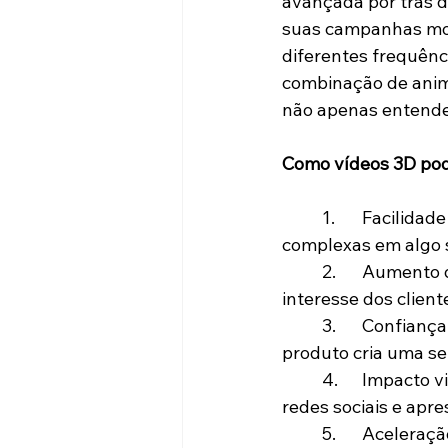
avançada por trás d
suas campanhas mos
diferentes frequênci
combinação de anima
não apenas entende
Como vídeos 3D pod
	1.	Facilidade na explicação técnica: Transforme termos e especificações 
complexas em algo s
	2.	Aumento do engajamento: Vídeos em 3D chamam a atenção e retêm o 
interesse dos clien
	3.	Confiança e transparência: Mostrar os detalhes internos e o funcionamento do 
produto cria uma se
	4.	Impacto visual em campanhas de marketing: Vídeos 3D se destacam em feiras, 
redes sociais e apr
	5.	Aceleração da decisão de compra: Clientes mais bem informados tomam 