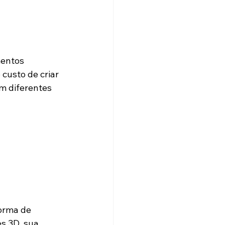
entos 
custo de criar 
m diferentes 
orma de 
s 3D, sua 