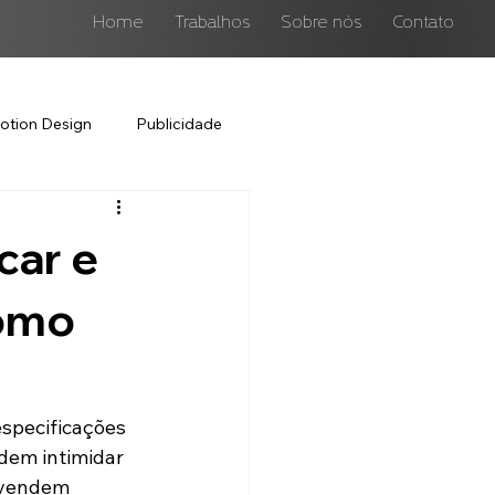
Home
Trabalhos
Sobre nós
Contato
otion Design
Publicidade
car e
omo
specificações 
dem intimidar 
 vendem 