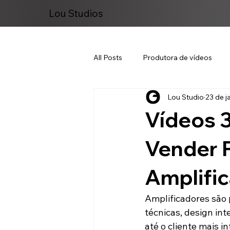
Lou Studios
All Posts
Produtora de vídeos
Lou Studio
23 de j
Marketing Digital
Vídeos 3
Vender 
Amplifi
Amplificadores são 
técnicas, design in
até o cliente mais 