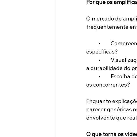
Por que os amplifi
O mercado de amplif
frequentemente enf
	•	Compreensão técnica: Qual amplificador atende melhor às suas necessidades 
específicas?
	•	Visualização interna: Como os componentes internos afetam o desempenho e 
a durabilidade do p
	•	Escolha de diferenciais: O que torna o seu produto único em comparação com 
os concorrentes?
Enquanto explicaçõe
parecer genéricas 
envolvente que rea
O que torna os víde