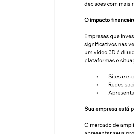
decisões com mais r
O impacto financeir
Empresas que inve
significativos nas v
um vídeo 3D é diluí
plataformas e situa
	•	Sites e 
	•	Redes s
	•	Apresen
Sua empresa está p
O mercado de ampli
apresentar seus pro