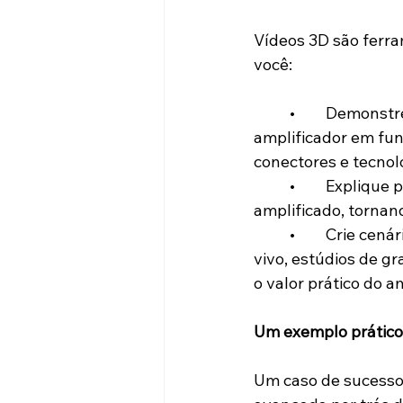
Vídeos 3D são ferra
você:
	•	Demonstre a estrutura interna: Mostre o design e os componentes internos do 
amplificador em fun
conectores e tecnol
	•	Explique processos complexos: Visualize como o som é captado, processado e 
amplificado, tornand
	•	Crie cenários de uso realistas: Mostre o produto em ação, como em eventos ao 
vivo, estúdios de g
o valor prático do a
Um exemplo prático
Um caso de sucesso 