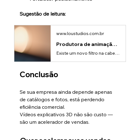
Sugestão de leitura:
www.loustudios.com.br
Produtora de animação 3D e detalhamento extremo: quando o realismo vende
Existe um novo filtro na cabeça do consumidor:👉 “Isso parece real?”Se a resposta for não, a atenção cai.Se for sim, o interesse aumenta — e muito.No mercado atual, principalmente em produtos tecnológicos e industriais, o nível de detalhamento visual deixou de ser diferencial e passou a ser expectativa.E é exatamente aqui que entra o papel de uma produtora de animação 3D.O que é “realismo extremo” no 3DRealismo extremo não é só “bonito”.É sobre convencer o cérebro de que aquilo existe.Ele envolv
Conclusão
Se sua empresa ainda depende apenas 
de catálogos e fotos, está perdendo 
eficiência comercial.
Vídeos explicativos 3D não são custo — 
são um acelerador de vendas.