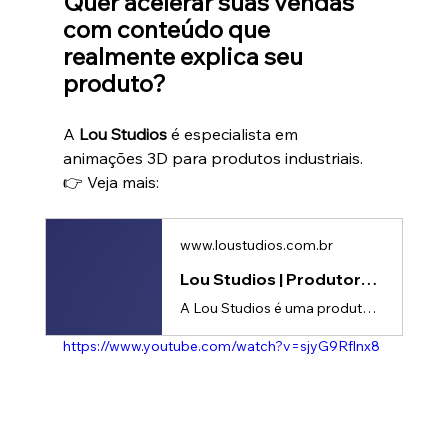
Quer acelerar suas vendas 
com conteúdo que 
realmente explica seu 
produto?
A 
Lou Studios
 é especialista em 
animações 3D para produtos industriais.
👉 Veja mais: 
www.loustudios.com.br
Lou Studios | Produtora de vídeos
A Lou Studios é uma produtora de vídeos, especializada em motion design, animação 2D e 3D. Temos o vídeo certo para suas redes sociais!
https://www.youtube.com/watch?v=sjyG9Rflnx8