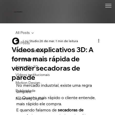
Lou Studios
All Posts
Lou Studio
26 de mar.
1 min de leitura
All Posts
Vídeos explicativos 3D: A
Produtora de vídeos
forma mais rápida de
Animação 2D
vender secadoras de
Animação 3D
Vídeos institucionais
parede
Motion Design
No mercado industrial, existe uma regra 
Publicidade
simples:
👉 Quanto mais rápido o cliente entende, 
Marketing Digital
mais rápido ele compra.
E quando falamos de 
secadoras de 