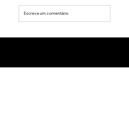
Escreva um comentário
Animação 3D para comercialização de
produtos B2B: Como impactar
compradores com um estúdio de
animação 3D