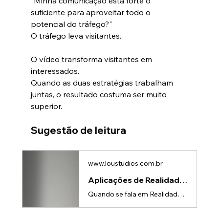
"Minha comunicação está forte o 
suficiente para aproveitar todo o 
potencial do tráfego?"
O tráfego leva visitantes.
O vídeo transforma visitantes em 
interessados.
Quando as duas estratégias trabalham 
juntas, o resultado costuma ser muito 
superior.
Sugestão de leitura
www.loustudios.com.br
Aplicações de Realidade Aumentada para Empresas B2B - Lou Studios
Quando se fala em Realidade Aumentada (RA), muitas pessoas ainda associam a tecnologia a jogos ou filtros de redes sociais.No entanto, nos últimos anos, a Realidade Aumentada evoluiu rapidamente e passou a ocupar um papel estratégico dentro das empresas, especialmente no mercado B2B.Hoje, fabricantes, indústrias, empresas de tecnologia e organizações corporativas utilizam a RA para apresentar produtos, treinar equipes, demonstrar soluções complexas e criar experiências que aumentam o engajamento