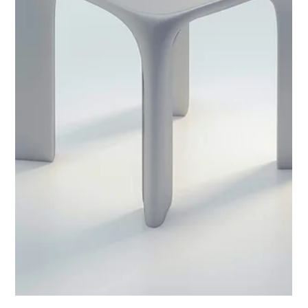
Lou Studio
4 de abr. de 2024
3 min de leitura
Os riscos de um vídeo mal feito para a
imagem da sua empresa
Nos dias de hoje, o vídeo se tornou uma ferramenta essencial
para a comunicação e marketing de empresas em todo o
mundo. No entanto, nem...