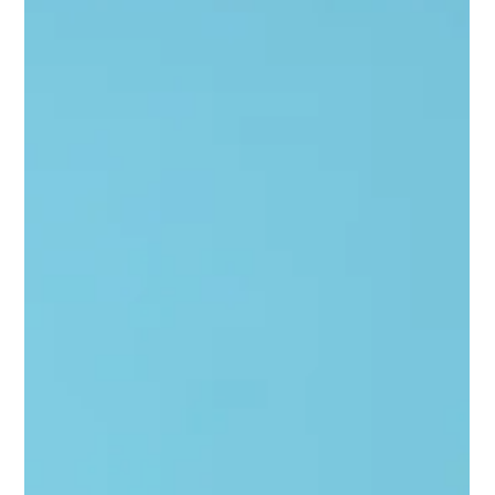
11 de abr. de 2024
1 min de leitura
Quando optar por vídeos em 3D
Enquanto os vídeos tradicionais ainda são essenciais, os
vídeos em 3D oferecem uma experiência mais imersiva. Veja
quando usar este formato: Demonstração de Produtos
Complexos : Produtos difíceis de explicar com imagens ou
vídeos tradicionais podem ser melhor visualizados em 3D,
permitindo uma compreensão mais profunda. Visualização
de Espaços : Ideal para imobiliário, arquitetura e design de
interiores, permitindo tours virtuais realistas e envolventes.
Animação de Conceitos