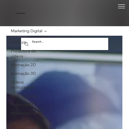
Lou Studios
Marketing Digital
All Posts
Produtora de
vídeos
Animação 2D
Animação 3D
Vídeos
institucionais
Motion Design
Publicidade
Marketing Digital