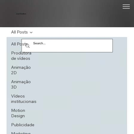
Lou Studios
All Posts
All Posts
Produtora
de vídeos
Animação
2D
Animação
3D
Vídeos
institucionais
Motion
Design
Publicidade
Marketing