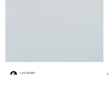
Lou Studio
9 de abr. de 2024
2 min de leitura
O diferencial do 3D na era digital
Vivemos em uma era onde a tecnologia molda e redefine
constantemente nossas experiências diárias. Entre as muitas