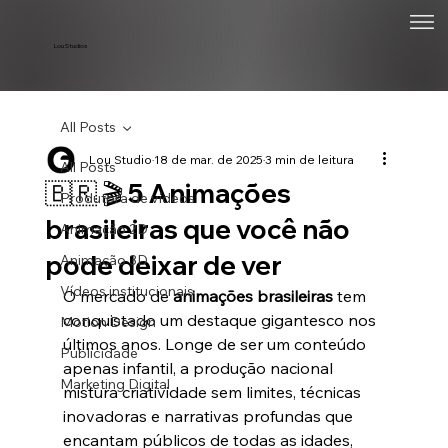
Lou Studios
All Posts
Lou Studio
18 de mar. de 2025
3 min de leitura
All Posts
🇧🇷 🎬 5 Animações
Produtora de vídeos
brasileiras que você não
Animação 2D
pode deixar de ver
Animação 3D
Vídeos institucionais
O mercado de 
animações brasileiras
 tem 
conquistado um destaque gigantesco nos 
Motion Design
últimos anos. Longe de ser um conteúdo 
Publicidade
apenas infantil, a produção nacional 
Marketing Digital
mistura criatividade sem limites, técnicas 
inovadoras e narrativas profundas que 
encantam públicos de todas as idades, 