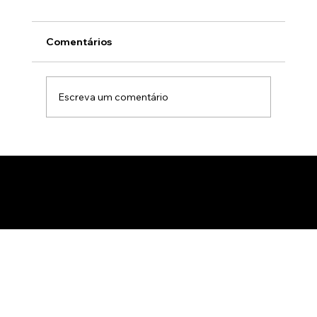
Comentários
Escreva um comentário
Animação 3D para comercialização de
produtos B2B: Como impactar
compradores com um estúdio de
animação 3D