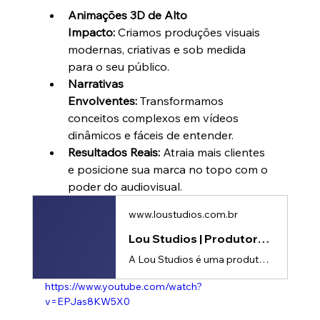
Animações 3D de Alto 
Impacto:
 Criamos produções visuais 
modernas, criativas e sob medida 
para o seu público.
Narrativas 
Envolventes:
 Transformamos 
conceitos complexos em vídeos 
dinâmicos e fáceis de entender.
Resultados Reais:
 Atraia mais clientes 
e posicione sua marca no topo com o 
poder do audiovisual.
www.loustudios.com.br
Lou Studios | Produtora de vídeos
A Lou Studios é uma produtora de vídeos, especializada em motion design, animação 2D e 3D. Temos o vídeo certo para suas redes sociais!
https://www.youtube.com/watch?
v=EPJas8KW5X0