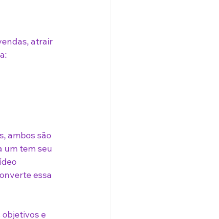
endas, atrair 
a:
s, ambos são 
a um tem seu 
ídeo 
converte essa 
 objetivos e 