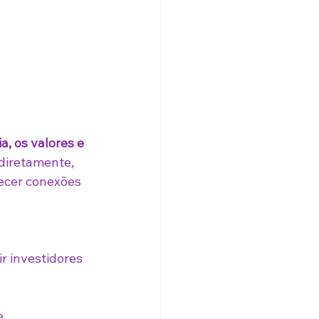
a, os valores e 
diretamente, 
ecer conexões 
r investidores 
e 