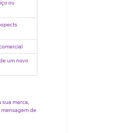
iço ou 
ospects
 comercial
de um novo 
a sua marca, 
ma mensagem de 