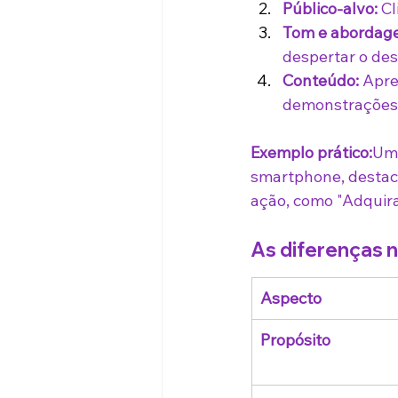
Público-alvo:
 C
Tom e abordag
despertar o des
Conteúdo:
 Apre
demonstrações 
Exemplo prático:
Um 
smartphone, destac
ação, como "Adquira 
As diferenças n
Aspecto
Propósito