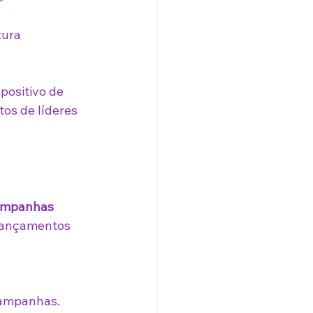
tura 
positivo de 
os de líderes 
campanhas 
 lançamentos 
campanhas.