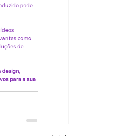
oduzido pode 
ídeos 
evantes como 
duções de 
 design, 
vos para a sua 