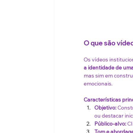
O que são vídeo
Os vídeos instituci
a identidade de um
mas sim em construi
emocionais.
Características princ
Objetivo:
 Const
ou destacar inic
Público-alvo:
 C
Tom e abordag