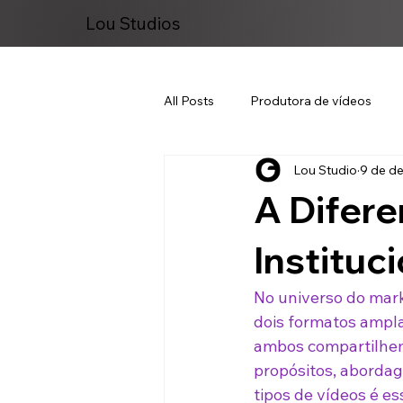
Lou Studios
All Posts
Produtora de vídeos
Lou Studio
9 de de
Marketing Digital
A Difere
Instituc
No universo do mark
dois formatos ampla
ambos compartilhem 
propósitos, abordage
tipos de vídeos é e