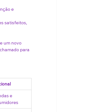
nção e 
 satisfeitos, 
de um novo 
 chamado para 
ional
das e 
umidores