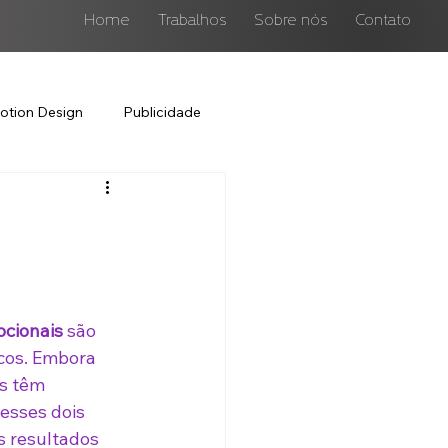
Home
Trabalhos
Sobre nós
Contato
otion Design
Publicidade
ocionais
 são 
cos. Embora 
s têm 
esses dois 
s resultados 