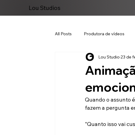
Lou Studios
All Posts
Produtora de vídeos
Lou Studio
23 de f
Marketing Digital
Animaçã
emocion
Quando o assunto é
fazem a pergunta e
“Quanto isso vai cu