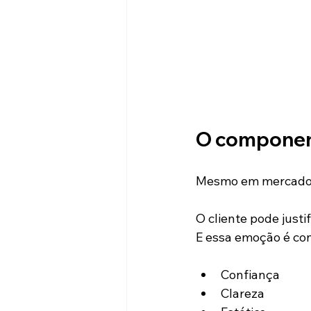
O componen
Mesmo em mercados t
O cliente pode just
E essa emoção é con
Confiança
Clareza