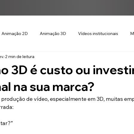
Animação 2D
Animação 3D
Vídeos institucionais
M
ev.
2 min de leitura
o 3D é custo ou invest
al na sua marca?
 produção de vídeo, especialmente em 3D, muitas emp
rrada:
star?”