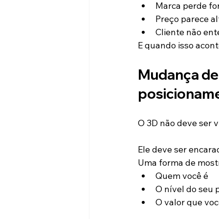
Marca perde for
Preço parece a
Cliente não ent
E quando isso acont
Mudança de 
posicionam
O 3D não deve ser v
Ele deve ser encar
Uma forma de mostr
Quem você é
O nível do seu 
O valor que vo