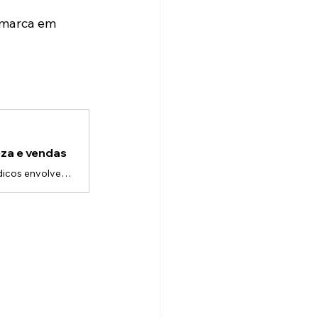
 marca em 
za e vendas
No setor de saúde, a comunicação precisa ser precisa.Equipamentos médicos envolvem: • Tecnologias complexas • Processos detalhados • Alto nível de responsabilidade • Decisões críticasDiferente de outros mercados, aqui não basta chamar atenção —é preciso explicar com clareza e gerar confiança.O desafio de comunicar tecnologia médicaMuitas empresas enfrentam dificuldades como: • Explicar funcionamento técnico para diferentes públicos • Demonstrar benefícios clínicos de forma visual • Treinar equip