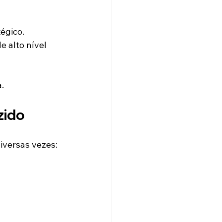
égico.
 alto nível 
.
zido
iversas vezes: