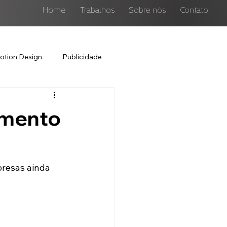
Home
Trabalhos
Sobre nós
Contato
otion Design
Publicidade
imento
resas ainda 