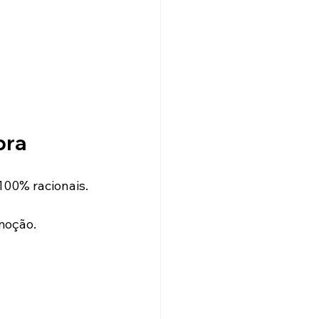
pra
100% racionais.
emoção.