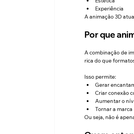
Estética
Experiência
A animação 3D atua
Por que 
ani
A combinação de im
rica do que formatos
Isso permite:
Gerar encanta
Criar conexão 
Aumentar o nív
Tornar a marca
Ou seja, não é ape