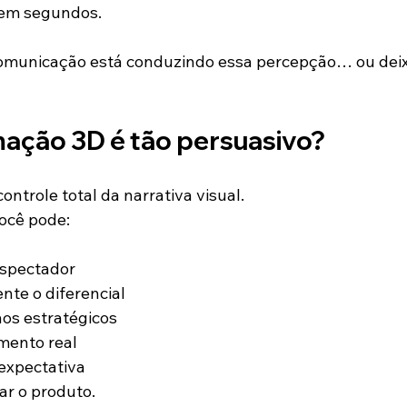
 em segundos.
comunicação está conduzindo essa percepção… ou dei
mação 3D é tão persuasivo?
ontrole total da narrativa visual.
ocê pode:
espectador
te o diferencial
nos estratégicos
mento real
 expectativa
ar o produto.