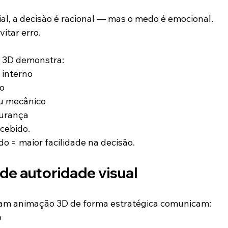
al, a decisão é racional — mas o medo é emocional.
itar erro.
 3D demonstra:
interno
co
ou mecânico
gurança
rcebido.
o = maior facilidade na decisão.
de autoridade visual
zam animação 3D de forma estratégica comunicam:
o