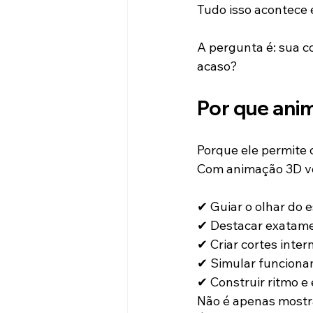
Tudo isso acontece
A pergunta é: sua 
acaso?
Por que ani
Porque ele permite c
Com animação 3D v
✔ Guiar o olhar do 
✔ Destacar exatamen
✔ Criar cortes inter
✔ Simular funciona
✔ Construir ritmo e
Não é apenas mostr