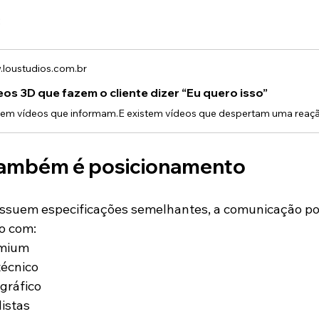
:
loustudios.com.br
eos 3D que fazem o cliente dizer “Eu quero isso”
também é posicionamento
ossuem especificações semelhantes, a comunicação pod
o com:
emium
écnico
gráfico
istas