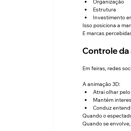
Organização
Estrutura
Investimento e
Isso posiciona a ma
E marcas percebida
Controle da
Em feiras, redes soc
A animação 3D:
Atrai olhar pel
Mantém interes
Conduz entendi
Quando o espectador
Quando se envolve, 