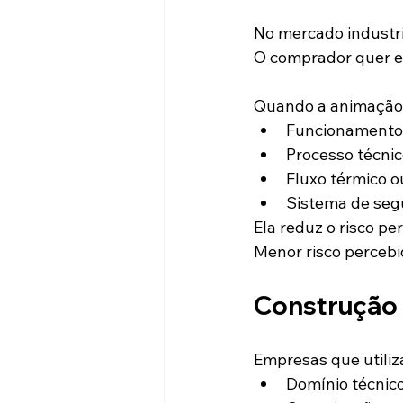
No mercado industri
O comprador quer ev
Quando a animação
Funcionamento 
Processo técni
Fluxo térmico 
Sistema de se
Ela reduz o risco pe
Menor risco percebid
Construção 
Empresas que utili
Domínio técnic