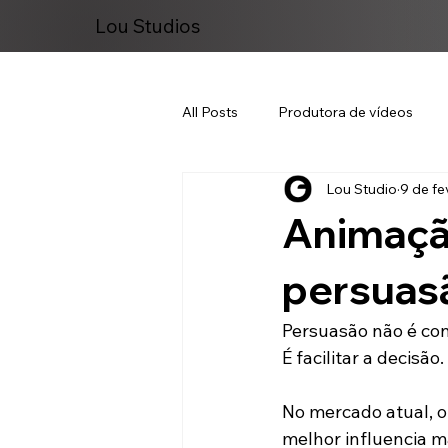
Lou Studios
All Posts
Produtora de vídeos
Lou Studio
9 de fe
Marketing Digital
Animaçã
persuasã
Persuasão não é co
É facilitar a decisão.
No mercado atual, 
melhor influencia m