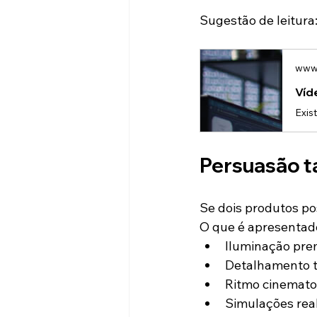
Sugestão de leitura
www.
Víd
Persuasão 
Se dois produtos p
O que é apresentad
Iluminação pr
Detalhamento t
Ritmo cinemato
Simulações real