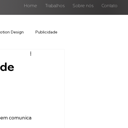
Home
Trabalhos
Sobre nós
Contato
otion Design
Publicidade
 de
uem comunica 