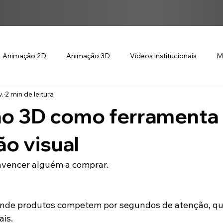
Animação 2D
Animação 3D
Vídeos institucionais
M
v.
2 min de leitura
o 3D como ferramenta
o visual
nvencer alguém a comprar.
onde produtos competem por segundos de atenção, q
ais.