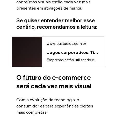
conteúdos visuais estão cada vez mais 
presentes em ativações de marca. 
Se quiser entender melhor esse 
cenário, recomendamos a leitura:
www.loustudios.com.br
Jogos corporativos: Tipos e usos em eventos | Lou Studios
Empresas estão utilizando cada vez mais experiências interativas para atrair atenção, engajar pessoas e fortalecer marcas.Os jogos corporativos ganharam espaço em: • Feiras • Eventos • Convenções • Treinamentos • Ativações de marca • Stands interativos • Campanhas promocionaisIsso acontece porque a gamificação transforma comunicação em experiência.Em vez de apenas assistir uma apresentação, o público participa ativamente da ação.O que são jogos corporativos?Jogos corporativos são experiências in
O futuro do e-commerce 
será cada vez mais visual
Com a evolução da tecnologia, o 
consumidor espera experiências digitais 
mais completas.