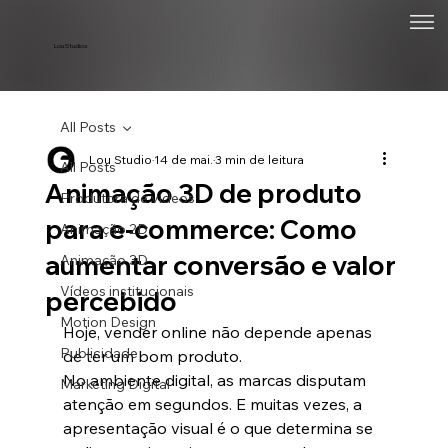
Lou Studios
All Posts
Lou Studio
14 de mai.
3 min de leitura
All Posts
Animação 3D de produto
Produtora de vídeos
para e-commerce: Como
Animação 2D
aumentar conversão e valor
Animação 3D
Vídeos institucionais
percebido
Motion Design
Hoje, vender online não depende apenas 
Publicidade
de ter um bom produto.
No ambiente digital, as marcas disputam 
Marketing Digital
atenção em segundos. E muitas vezes, a 
apresentação visual é o que determina se 