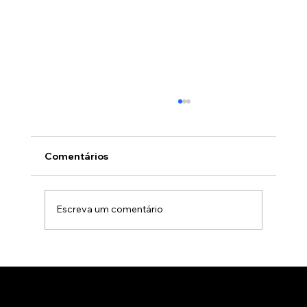
Comentários
Escreva um comentário
Sala imersiva para lançamentos de
produtos: O futuro das experiências
de marca