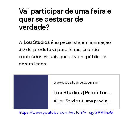
Vai participar de uma feira e 
quer se destacar de 
verdade?
A 
Lou Studios
 é especialista em animação 
3D de produtora para feiras, criando 
conteúdos visuais que atraem público e 
geram leads.
www.loustudios.com.br
Lou Studios | Produtora de vídeos
A Lou Studios é uma produtora de vídeos, especializada em motion design, animação 2D e 3D. Temos o vídeo certo para suas redes sociais!
https://www.youtube.com/watch?v=sjyG9Rflnx8