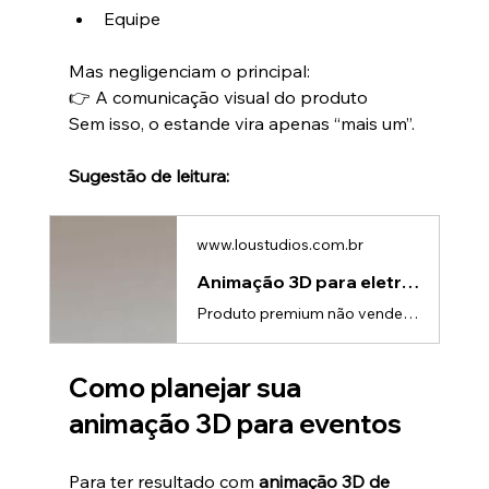
Equipe
Mas negligenciam o principal:
👉 A comunicação visual do produto
Sem isso, o estande vira apenas “mais um”.
Sugestão de leitura:
www.loustudios.com.br
Animação 3D para eletroportáteis premium: venda mais
Produto premium não vende por preço — vende por percepçãoNo mercado de eletroportáteis premium, o jogo é outro.Você não está competindo apenas por funcionalidade, mas por: • Design • Experiência • Sofisticação • Marca👉 E tudo isso depende de como o produto é apresentadoSe a apresentação não acompanha o nível do produto, acontece um problema clássico:produto premium com cara de commodityO desafio de comunicar valor em eletroportáteisLiquidificadores, cafeteiras, air fryers, mixers…Mesmo sendo pr
Como planejar sua 
animação 3D para eventos
Para ter resultado com 
animação 3D de 