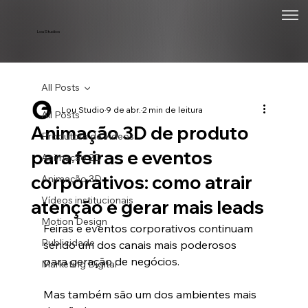
Lou Studios
All Posts
Lou Studio
9 de abr.
2 min de leitura
All Posts
Animação 3D de produto
Produtora de vídeos
para feiras e eventos
Animação 2D
corporativos: como atrair
Animação 3D
Vídeos institucionais
atenção e gerar mais leads
Motion Design
Feiras e eventos corporativos continuam 
Publicidade
sendo um dos canais mais poderosos 
para geração de negócios.
Marketing Digital
Mas também são um dos ambientes mais 