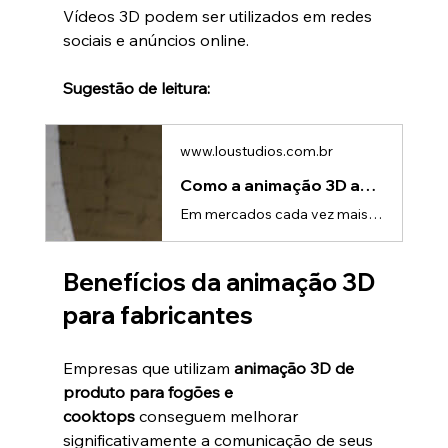
Vídeos 3D podem ser utilizados em redes 
sociais e anúncios online.
Sugestão de leitura:
www.loustudios.com.br
Como a animação 3D aumenta o valor percebido do produto
Em mercados cada vez mais competitivos, a forma como um produto é apresentado pode ser tão importante quanto o próprio produto.Mesmo soluções tecnicamente excelentes podem perder espaço se não forem comunicadas de maneira clara, visual e impactante.É nesse contexto que a animação 3D de produto se tornou uma ferramenta poderosa para empresas que desejam elevar o valor percebido de suas soluções.Com visualizações detalhadas e apresentações sofisticadas, o 3D permite transformar produtos em experiê
Benefícios da animação 3D 
para fabricantes
Empresas que utilizam 
animação 3D de 
produto para fogões e 
cooktops
 conseguem melhorar 
significativamente a comunicação de seus 