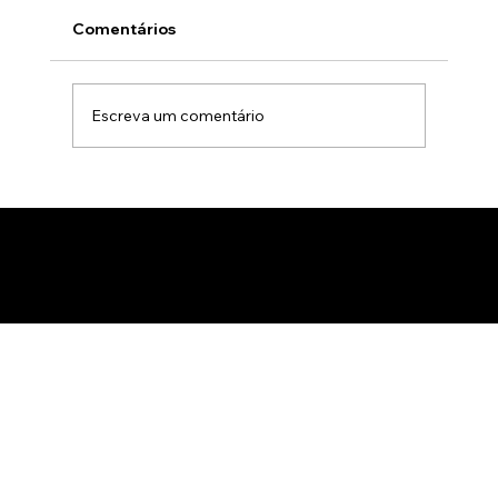
Comentários
Escreva um comentário
Animação 3D para comercialização de
produtos B2B: Como impactar
compradores com um estúdio de
animação 3D