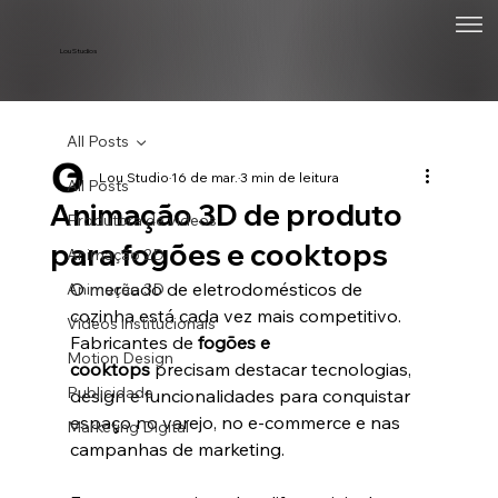
Lou Studios
All Posts
Lou Studio
16 de mar.
3 min de leitura
All Posts
Animação 3D de produto
Produtora de vídeos
para fogões e cooktops
Animação 2D
O mercado de eletrodomésticos de 
Animação 3D
cozinha está cada vez mais competitivo. 
Vídeos institucionais
Fabricantes de 
fogões e 
Motion Design
cooktops
 precisam destacar tecnologias, 
Publicidade
design e funcionalidades para conquistar 
espaço no varejo, no e-commerce e nas 
Marketing Digital
campanhas de marketing.