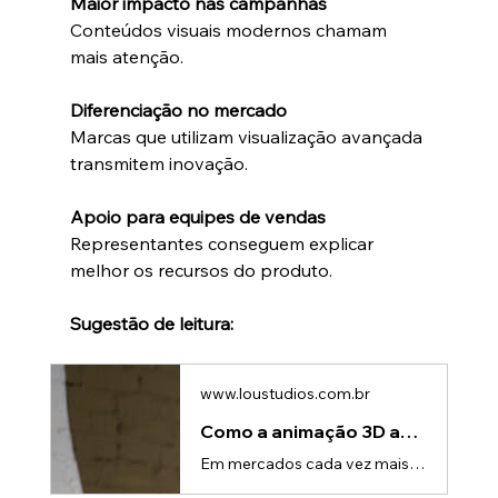
Maior impacto nas campanhas
Conteúdos visuais modernos chamam 
mais atenção.
Diferenciação no mercado
Marcas que utilizam visualização avançada 
transmitem inovação.
Apoio para equipes de vendas
Representantes conseguem explicar 
melhor os recursos do produto.
Sugestão de leitura:
www.loustudios.com.br
Como a animação 3D aumenta o valor percebido do produto
Em mercados cada vez mais competitivos, a forma como um produto é apresentado pode ser tão importante quanto o próprio produto.Mesmo soluções tecnicamente excelentes podem perder espaço se não forem comunicadas de maneira clara, visual e impactante.É nesse contexto que a animação 3D de produto se tornou uma ferramenta poderosa para empresas que desejam elevar o valor percebido de suas soluções.Com visualizações detalhadas e apresentações sofisticadas, o 3D permite transformar produtos em experiê