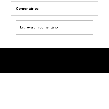
Comentários
Escreva um comentário
Animação 3D para comercialização de
produtos B2B: Como impactar
compradores com um estúdio de
animação 3D