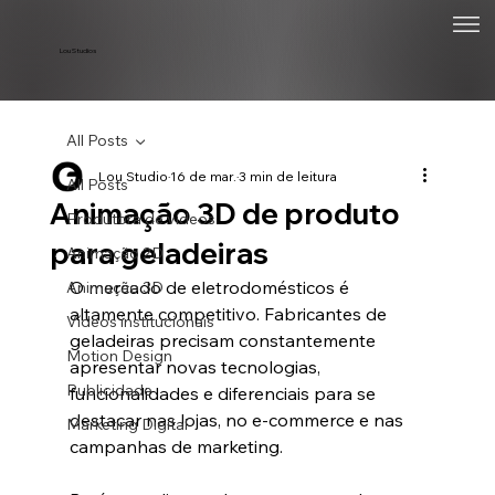
Lou Studios
All Posts
Lou Studio
16 de mar.
3 min de leitura
All Posts
Animação 3D de produto
Produtora de vídeos
para geladeiras
Animação 2D
O mercado de eletrodomésticos é 
Animação 3D
altamente competitivo. Fabricantes de 
Vídeos institucionais
geladeiras precisam constantemente 
Motion Design
apresentar novas tecnologias, 
Publicidade
funcionalidades e diferenciais para se 
destacar nas lojas, no e-commerce e nas 
Marketing Digital
campanhas de marketing.