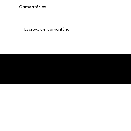
Comentários
Escreva um comentário
Animação 3D para comercialização de
produtos B2B: Como impactar
compradores com um estúdio de
animação 3D