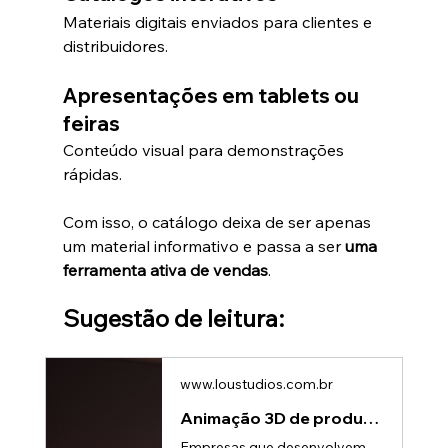
Materiais digitais enviados para clientes e 
distribuidores.
Apresentações em tablets ou 
feiras
Conteúdo visual para demonstrações 
rápidas.
Com isso, o catálogo deixa de ser apenas 
um material informativo e passa a ser 
uma 
ferramenta ativa de vendas
.
Sugestão de leitura:
www.loustudios.com.br
Animação 3D de produto: Como explicar máquinas e processos complexos
Empresas que desenvolvem máquinas, equipamentos industriais ou tecnologias avançadas enfrentam um desafio comum: como explicar um produto complexo de forma simples?Muitas vezes, esses equipamentos possuem: • múltiplos componentes internos • processos técnicos difíceis de visualizar • funcionamento mecânico ou eletrônico sofisticado • sistemas que acontecem dentro da máquinaO problema é que essas características não ficam claras em fotos ou vídeos tradicionais.É exatamente nesse cenário que a ani