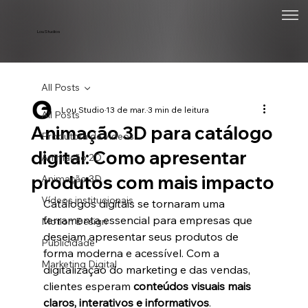
Lou Studios
All Posts
Lou Studio
13 de mar.
3 min de leitura
All Posts
Animação 3D para catálogo
Produtora de vídeos
digital: Como apresentar
Animação 2D
produtos com mais impacto
Animação 3D
Vídeos institucionais
Catálogos digitais se tornaram uma 
ferramenta essencial para empresas que 
Motion Design
desejam apresentar seus produtos de 
Publicidade
forma moderna e acessível. Com a 
Marketing Digital
digitalização do marketing e das vendas, 
clientes esperam 
conteúdos visuais mais 
claros, interativos e informativos
.