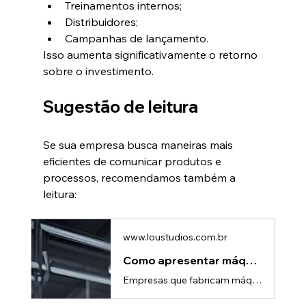
Treinamentos internos;
Distribuidores;
Campanhas de lançamento.
Isso aumenta significativamente o retorno 
sobre o investimento.
Sugestão de leitura
Se sua empresa busca maneiras mais 
eficientes de comunicar produtos e 
processos, recomendamos também a 
leitura:
www.loustudios.com.br
Como apresentar máquinas e equipamentos com mais clareza | Lou Studio
Empresas que fabricam máquinas e equipamentos frequentemente enfrentam o mesmo desafio: possuem produtos tecnicamente excelentes, mas encontram dificuldades para comunicar seus diferenciais de forma clara para o mercado.Isso acontece porque muitos equipamentos industriais possuem funcionalidades complexas, processos internos invisíveis e benefícios que nem sempre são percebidos apenas por fotografias, catálogos ou apresentações tradicionais.O resultado é que potenciais clientes podem não compree