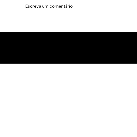
Escreva um comentário
Gamificação no marketing B2B: Como
usar jogos para apresentar produtos
de forma interativa