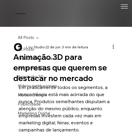
Lou Studios
All Posts
Lou Studio
22 de jun.
3 min de leitura
All Posts
Animação 3D para
Produtora de vídeos
empresas que querem se
Animação 2D
destacar no mercado
Animação 3D
Vídeos institucionais
Em praticamente todos os segmentos, a 
concorrência está mais acirrada do que 
Motion Design
nunca. Produtos semelhantes disputam a 
Publicidade
atenção do mesmo público, enquanto 
Marketing Digital
empresas investem cada vez mais em 
marketing digital, feiras, eventos e 
campanhas de lançamento.