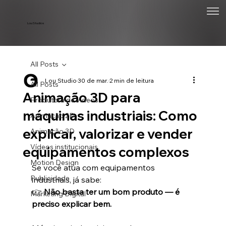
Lou Studios
All Posts
Lou Studio
30 de mar.
2 min de leitura
All Posts
Animação 3D para
Produtora de vídeos
máquinas industriais: Como
Animação 2D
explicar, valorizar e vender
Animação 3D
Vídeos institucionais
equipamentos complexos
Motion Design
Se você atua com equipamentos 
Publicidade
industriais, já sabe:
👉 
Não basta ter um bom produto — é 
Marketing Digital
preciso explicar bem.