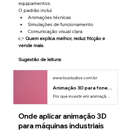
equipamentos.
O padrão inclui:
Animações técnicas
Simulações de funcionamento
Comunicação visual clara
👉 
Quem explica melhor, reduz fricção e 
vende mais.
Sugestão de leitura:
www.loustudios.com.br
Animação 3D para fones de ouvido: como aumentar vendas
Por que investir em animação 3D para fones de ouvido?O mercado de áudio está cada vez mais competitivo — e a animação 3D para fones de ouvido se tornou um diferencial estratégico.Sem uma comunicação clara:👉 O cliente não entende o valor👉 Não percebe a tecnologia👉 E decide apenas pelo preçoComo a animação 3D para fones de ouvido melhora a percepção do produtoA animação 3D para fones de ouvido permite mostrar o que não é visível:✔ Estrutura internaDrivers, circuitos e bateria.✔ Tecnologia sonor
Onde aplicar animação 3D 
para máquinas industriais