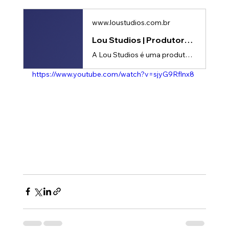
www.loustudios.com.br
Lou Studios | Produtora de vídeos
A Lou Studios é uma produtora de vídeos, especializada em motion design, animação 2D e 3D. Temos o vídeo certo para suas redes sociais!
https://www.youtube.com/watch?v=sjyG9Rflnx8