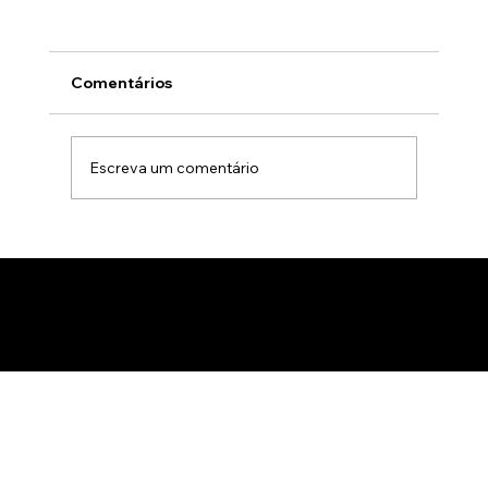
Comentários
Escreva um comentário
Gamificação no marketing B2B: Como
usar jogos para apresentar produtos
de forma interativa