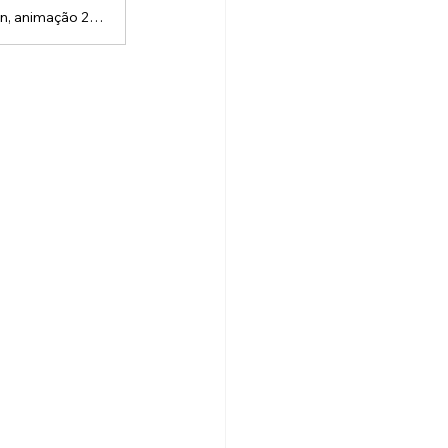
A Lou Studios é uma produtora de vídeos, especializada em motion design, animação 2D e 3D. Temos o vídeo certo para suas redes sociais!