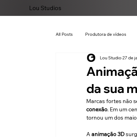
Lou Studios
All Posts
Produtora de vídeos
Lou Studio
27 de j
Marketing Digital
Animaçã
da sua 
Marcas fortes não 
conexão
. Em um cen
tornou um dos maio
A 
animação 3D
 sur