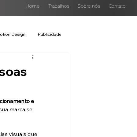
Home
Trabalhos
Sobre nós
Contato
otion Design
Publicidade
ssoas
acionamento e 
sua marca se 
as visuais que 