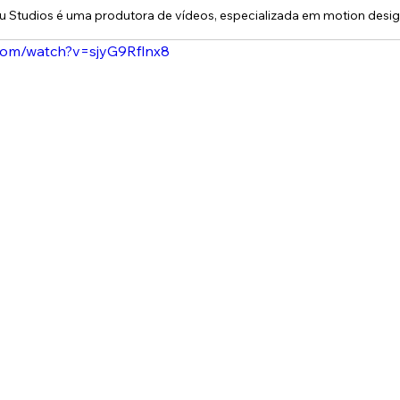
com/watch?v=sjyG9Rflnx8