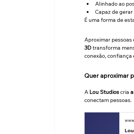
Alinhado ao po
Capaz de gerar
É uma forma de esta
Aproximar pessoas d
3D
 transforma mens
conexão, confiança
Quer aproximar p
A 
Lou Studios
 cria 
a
conectam pessoas.
www.
Lou