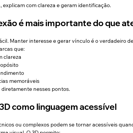
explicam com clareza e geram identificação.
exão é mais importante do que a
cil. Manter interesse e gerar vínculo é o verdadeiro d
rcas que:
 clareza
opósito
tendimento
cias memoráveis
 diretamente nesses pontos.
3D como linguagem acessível
nicos ou complexos podem se tornar acessíveis quan
ma visual. O 3D permite: