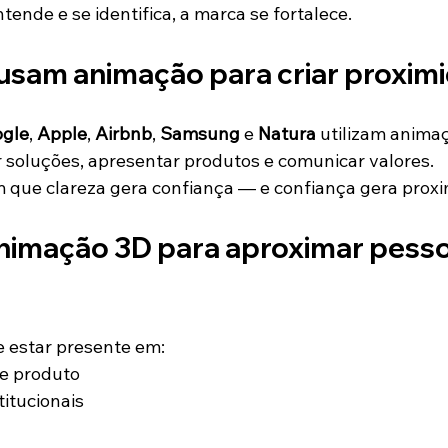
ende e se identifica, a marca se fortalece.
usam animação para criar proxim
gle
, 
Apple
, 
Airbnb
, 
Samsung
 e 
Natura
 utilizam anima
ar soluções, apresentar produtos e comunicar valores.
 que clareza gera confiança — e confiança gera proxi
nimação 3D para aproximar pesso
 estar presente em:
e produto
itucionais