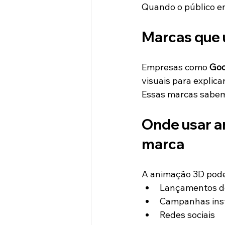
Quando o público ent
Marcas que 
Empresas como 
Goo
visuais para explic
Essas marcas sabem
Onde usar a
marca
A animação 3D pode
Lançamentos d
Campanhas inst
Redes sociais