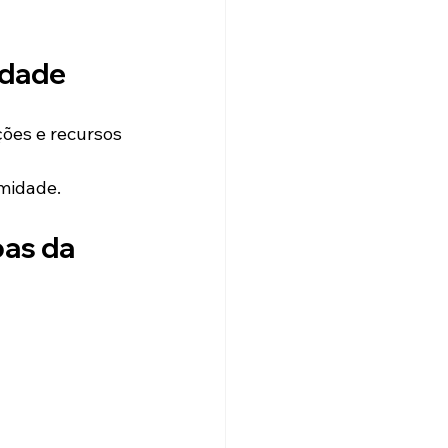
idade
ções e recursos 
midade.
as da 