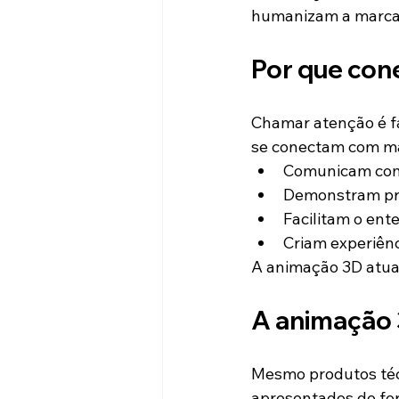
humanizam a marca, 
Por que con
Chamar atenção é fá
se conectam com ma
Comunicam com
Demonstram pr
Facilitam o en
Criam experiên
A animação 3D atua
A animação 
Mesmo produtos téc
apresentados de for