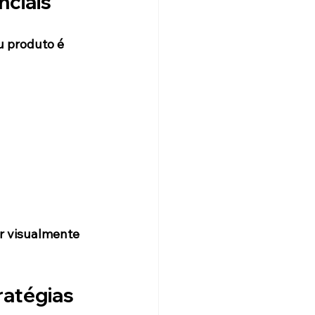
nciais
u produto é 
r visualmente 
ratégias