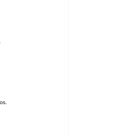
.
os.