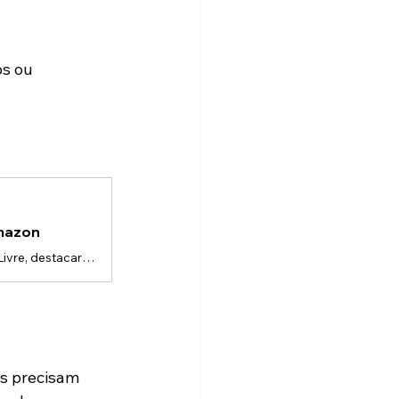
s ou 
Amazon
Em marketplaces altamente competitivos, como a Amazon e o Mercado Livre, destacar um produto entre milhares de opções é um dos maiores desafios para marcas e fabricantes.Normalmente, os clientes tomam decisões rápidas baseadas em três fatores principais: • imagens do produto • clareza das informações • confiança na marcaPor isso, cada vez mais empresas estão utilizando animação 3D de produto para marketplace como uma forma de apresentar seus produtos de maneira mais clara, moderna e envolvente.E
s precisam 