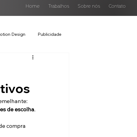
Home
Trabalhos
Sobre nós
Contato
otion Design
Publicidade
tivos
emelhante: 
es de escolha
.
 de compra 