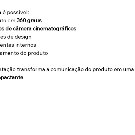
 é possível:
uto em 
360 graus
s de câmera cinematográficos
hes de design
entes internos
namento do produto
entação transforma a comunicação do produto em uma
mpactante
.