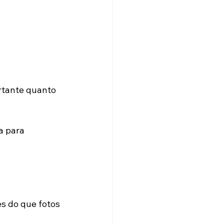
rtante quanto 
a para 
s do que fotos 