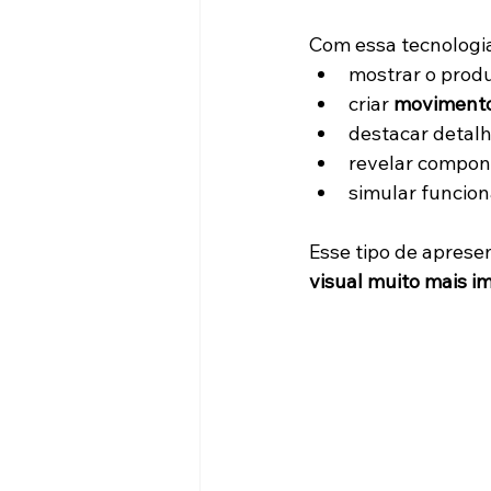
Com essa tecnologia
mostrar o prod
criar 
movimento
destacar detal
revelar compon
simular funcio
Esse tipo de apres
visual muito mais i