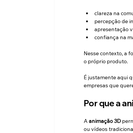
clareza na com
percepção de i
apresentação v
confiança na m
Nesse contexto, a f
o próprio produto.
É justamente aqui q
empresas que quere
Por que a a
A 
animação 3D
 per
ou vídeos tradiciona