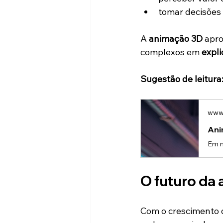
tomar decisões
A 
animação 3D
 apr
complexos em 
expli
Sugestão de leitura
www.
Ani
O futuro da
Com o crescimento d