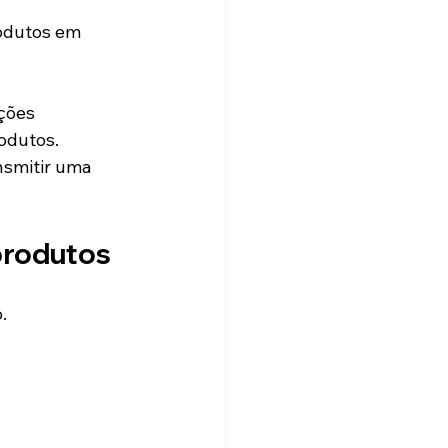
odutos em 
ções 
odutos.
nsmitir uma 
produtos
.