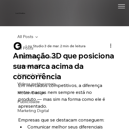
Lou Studios
All Posts
Lou Studio
3 de mar.
2 min de leitura
All Posts
Animação 3D que posiciona
Produtora de vídeos
sua marca acima da
Animação 2D
concorrência
Animação 3D
Vídeos institucionais
Em mercados competitivos, a diferença 
entre marcas nem sempre está no 
Motion Design
produto — mas sim na forma como ele é 
Publicidade
apresentado.
Marketing Digital
Empresas que se destacam conseguem:
Comunicar melhor seus diferenciais