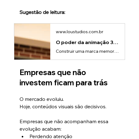
Sugestão de leitura:
www.loustudios.com.br
O poder da animação 3D para marcas memoráveis
Construir uma marca memorável não é apenas sobre ter um bom produto.É sobre como sua marca é percebida, lembrada e reconhecida.E em um cenário onde a atenção é cada vez mais disputada, a forma como você se comunica visualmente pode ser o principal diferencial.É aqui que a animação 3D para marcas ganha protagonismo.Animação 3D para marcas: O que torna uma marca memorável?Marcas memoráveis têm algo em comum: elas criam experiências.Elas não apenas mostram — elas fazem o público sentir.Isso envolve
Empresas que não 
investem ficam para trás
O mercado evoluiu.
Hoje, conteúdos visuais são decisivos.
Empresas que não acompanham essa 
evolução acabam:
Perdendo atenção