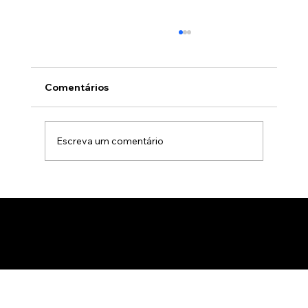
Comentários
Escreva um comentário
Animação 3D para comercialização de
produtos B2B: Como impactar
compradores com um estúdio de
animação 3D