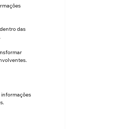
ormações 
dentro das 
.
ansformar 
nvolventes.
 informações 
s.