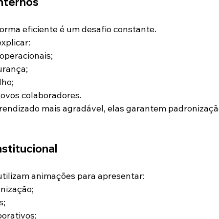
nternos
forma eficiente é um desafio constante.
plicar:
operacionais;
urança;
lho;
novos colaboradores.
rendizado mais agradável, elas garantem padronizaçã
stitucional
ilizam animações para apresentar:
anização;
s;
orativos;