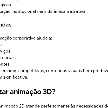
égicos.
ação institucional mais dinâmica e atrativa.
endas
mação corporativa ajuda a:
os;
viços;
renciais;
entes.
ercados competitivos, conteúdos visuais bem produz
significativa.
izar animação 3D?
 animação 2D atende perfeitamente às necessidades d