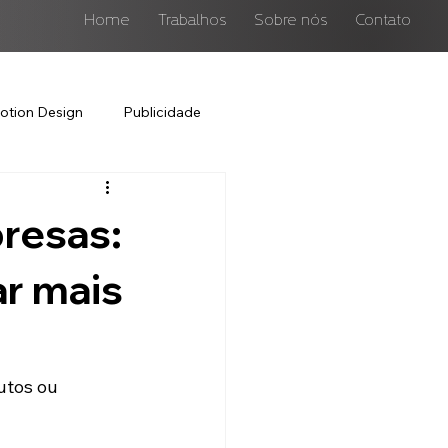
Home
Trabalhos
Sobre nós
Contato
otion Design
Publicidade
resas:
r mais
utos ou 