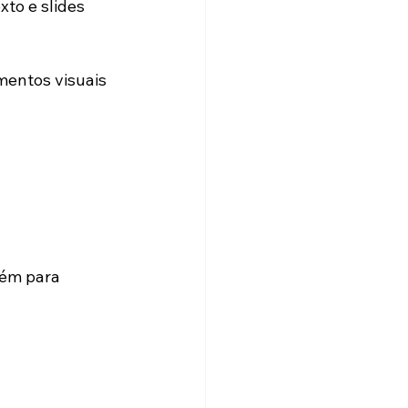
to e slides 
mentos visuais 
ém para 