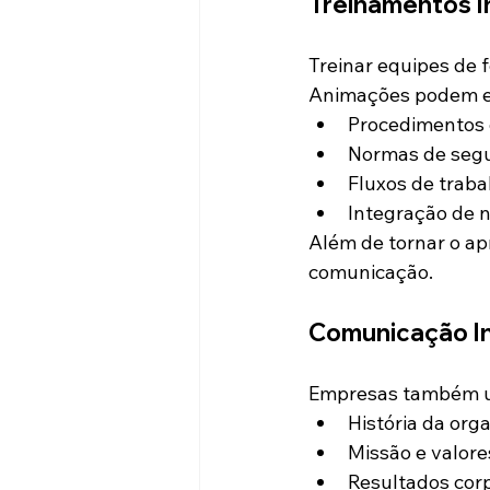
Treinamentos I
Treinar equipes de 
Animações podem ex
Procedimentos 
Normas de seg
Fluxos de traba
Integração de 
Além de tornar o ap
comunicação.
Comunicação In
Empresas também ut
História da org
Missão e valore
Resultados corp