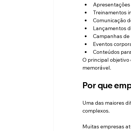
Apresentações 
Treinamentos i
Comunicação de
Lançamentos d
Campanhas de 
Eventos corpora
Conteúdos para 
O principal objetivo
memorável.
Por que emp
Uma das maiores dif
complexos.
Muitas empresas atu