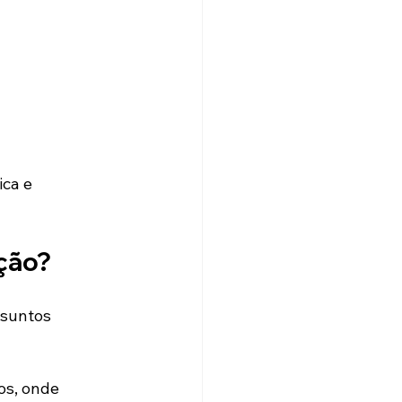
ca e 
ção?
ssuntos 
os, onde 