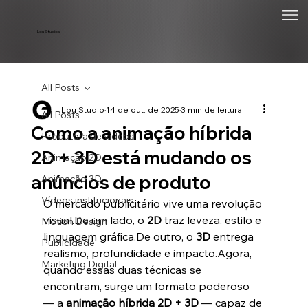
Lou Studios
All Posts
Lou Studio
14 de out. de 2025
3 min de leitura
All Posts
Como a animação híbrida
Produtora de vídeos
2D + 3D está mudando os
Animação 2D
anúncios de produto
Animação 3D
Vídeos institucionais
O mercado publicitário vive uma revolução 
visual.De um lado, o 
2D
 traz leveza, estilo e 
Motion Design
linguagem gráfica.De outro, o 
3D
 entrega 
Publicidade
realismo, profundidade e impacto.Agora, 
Marketing Digital
quando essas duas técnicas se 
encontram, surge um formato poderoso 
— a 
animação híbrida 2D + 3D
 — capaz de 