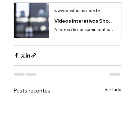
www.loustudios.com.br
Vídeos interativos Shoppable: Venda direto do vídeo com impacto
A forma de consumir conteúdo mudou — e com ela, a forma de comprar também.O público quer experiências imersivas, práticas e instantâneas, e os vídeos interativos “shoppable” surgem exatamente nesse ponto: o momento em que assistir e comprar se tornam uma única ação.Mas o que são esses vídeos?Como funcionam?E como marcas podem usá-los para aumentar conversões e encurtar o caminho da venda?Neste artigo, você vai entender como os vídeos interativos estão redefinindo o e-commerce e como essa tecnolo
Ver tudo
Posts recentes