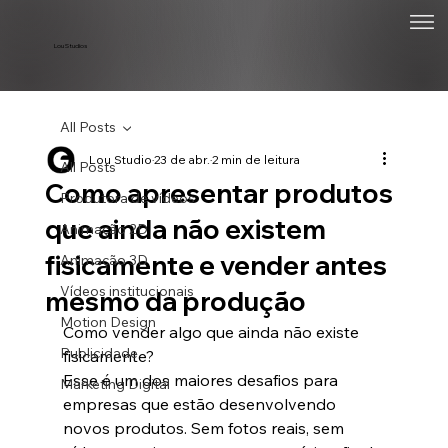
Lou Studios
All Posts
Lou Studio
23 de abr.
2 min de leitura
All Posts
Como apresentar produtos
Produtora de vídeos
que ainda não existem
Animação 2D
fisicamente e vender antes
Animação 3D
Vídeos institucionais
mesmo da produção
Motion Design
Como vender algo que ainda não existe 
Publicidade
fisicamente?
Esse é um dos maiores desafios para 
Marketing Digital
empresas que estão desenvolvendo 
novos produtos. Sem fotos reais, sem 