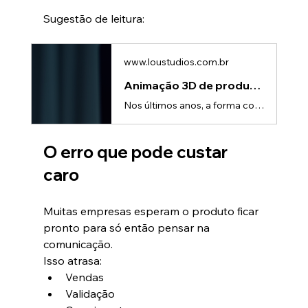
Sugestão de leitura:
www.loustudios.com.br
Animação 3D de produto no Brasil: guia completo para empresas
Nos últimos anos, a forma como empresas apresentam seus produtos mudou completamente.Fotos e vídeos tradicionais já não são suficientes para explicar produtos técnicos, destacar diferenciais e prender a atenção do cliente.É por isso que a animação 3D de produto no Brasil vem crescendo rapidamente —não como tendência, mas como vantagem competitiva real.Por que a animação 3D está crescendo no Brasil?O comportamento do consumidor mudou.Hoje, antes de comprar, o cliente: • Pesquisa • Compara • Assis
O erro que pode custar 
caro
Muitas empresas esperam o produto ficar 
pronto para só então pensar na 
comunicação.
Isso atrasa:
Vendas
Validação