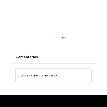
Comentários
Escreva um comentário
Por que indústrias e empresas de
engenharia preferem animação 3D
industrial a filmagens com câmera