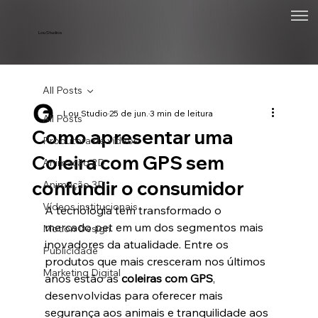
Lou Studios
All Posts
Lou Studio
25 de jun.
3 min de leitura
All Posts
Como apresentar uma
Produtora de vídeos
Coleira com GPS sem
Animação 2D
confundir o consumidor
Animação 3D
Vídeos institucionais
A tecnologia tem transformado o 
mercado pet em um dos segmentos mais 
Motion Design
inovadores da atualidade. Entre os 
Publicidade
produtos que mais cresceram nos últimos 
Marketing Digital
anos estão as 
coleiras com GPS
, 
desenvolvidas para oferecer mais 
segurança aos animais e tranquilidade aos 