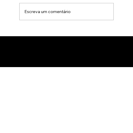
Escreva um comentário
Animação 3D para comercialização de
produtos B2B: Como impactar
compradores com um estúdio de
animação 3D