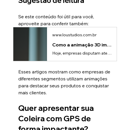
Sugestão de leitura
Se este conteúdo foi útil para você, 
aproveite para conferir também:
www.loustudios.com.br
Como a animação 3D impulsiona leads e vendas | Lou Studios
Hoje, empresas disputam atenção o tempo inteiro.Seja em redes sociais, feiras, apresentações comerciais ou campanhas digitais, o público recebe centenas de estímulos diariamente.E nesse cenário, conteúdos comuns acabam passando despercebidos.É justamente por isso que animações 3D vêm se tornando uma das ferramentas mais poderosas para empresas que desejam: • Atrair mais atenção • Gerar mais leads • Aumentar percepção de valor • Explicar produtos complexos • Melhorar conversão de vendasMais do qu
Esses artigos mostram como empresas de 
diferentes segmentos utilizam animações 
para destacar seus produtos e conquistar 
mais clientes.
Quer apresentar sua 
Coleira com GPS de 
forma impactante?