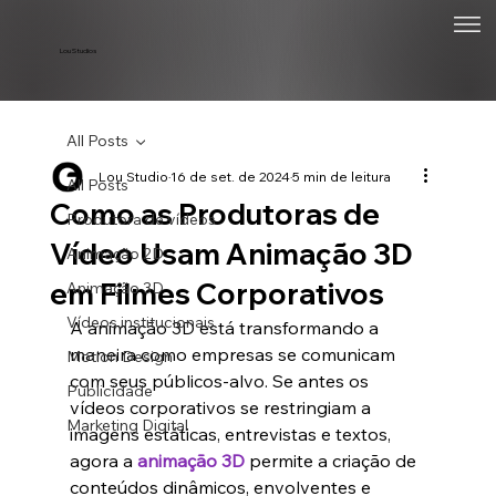
Lou Studios
All Posts
Lou Studio
16 de set. de 2024
5 min de leitura
All Posts
Como as Produtoras de
Produtora de vídeos
Vídeo Usam Animação 3D
Animação 2D
em Filmes Corporativos
Animação 3D
Vídeos institucionais
A animação 3D está transformando a 
maneira como empresas se comunicam 
Motion Design
com seus públicos-alvo. Se antes os 
Publicidade
vídeos corporativos se restringiam a 
Marketing Digital
imagens estáticas, entrevistas e textos, 
agora a 
animação 3D
 permite a criação de 
conteúdos dinâmicos, envolventes e 