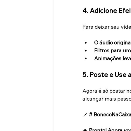
4. Adicione Efe
Para deixar seu víde
O áudio origina
Filtros para um
Animações leve
5. Poste e Use
Agora é só postar n
alcançar mais pesso
📌 
# BonecoNaCaixa
🔥 
Pronto! Agora vo