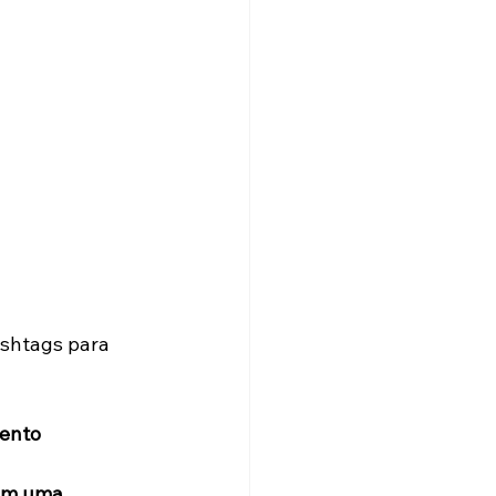
ashtags para 
ento
com uma 