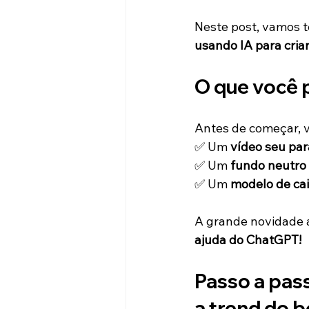
Neste post, vamos t
usando IA para cri
O que você p
Antes de começar, v
✅ Um 
vídeo seu pa
✅ Um 
fundo neutro
✅ Um 
modelo de ca
A grande novidade a
ajuda do ChatGPT!
Passo a pass
a trend do b