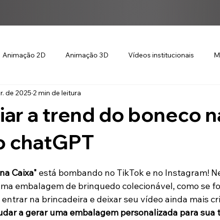
Animação 2D
Animação 3D
Vídeos institucionais
M
r. de 2025
2 min de leitura
ar a trend do boneco n
o chatGPT
na Caixa"
 está bombando no TikTok e no Instagram! Ne
uma embalagem de brinquedo colecionável, como se fo
 entrar na brincadeira e deixar seu vídeo ainda mais cri
udar a gerar uma embalagem personalizada para sua t