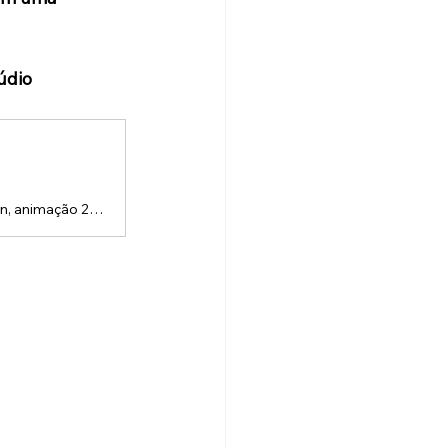
údio
A Lou Studios é uma produtora de vídeos, especializada em motion design, animação 2D e 3D. Temos o vídeo certo para suas redes sociais!