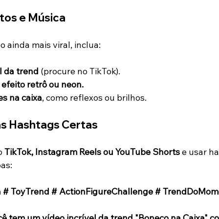
itos e Música
o ainda mais viral, inclua:
l da trend
 (procure no TikTok).
 efeito retrô ou neon.
s na caixa
, como reflexos ou brilhos.
 as Hashtags Certas
o 
TikTok, Instagram Reels ou YouTube Shorts
 e usar h
as:
 # ToyTrend # ActionFigureChallenge # TrendDoMom
cê tem um vídeo incrível da trend "Boneco na Caixa" 