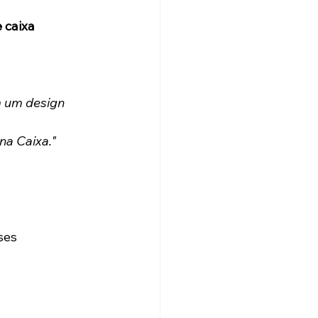
 caixa 
 um design 
na Caixa."
ses 