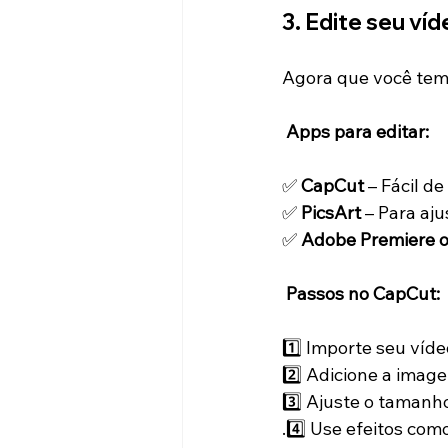
3. Edite seu v
Agora que você tem
Apps para editar:
✅ 
CapCut
 – Fácil d
✅ 
PicsArt
 – Para aj
✅ 
Adobe Premiere o
Passos no CapCut:
1️⃣ Importe seu víd
2️⃣ Adicione a im
3️⃣ Ajuste o tamanh
.4️⃣ Use efeitos com