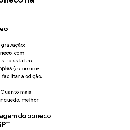
deo
a gravação:
oneco
, com 
s ou estático.
mples
 (como uma 
facilitar a edição.
 Quanto mais 
inquedo, melhor.
lagem do boneco 
GPT