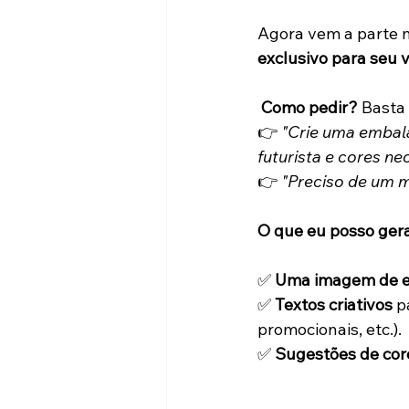
Agora vem a parte m
exclusivo para seu v
Como pedir?
 Basta
👉 
"Crie uma embal
futurista e cores ne
👉 
"Preciso de um m
O que eu posso ger
✅ 
Uma imagem de e
✅ 
Textos criativos
 p
promocionais, etc.).
✅ 
Sugestões de core