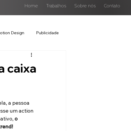
Home
Trabalhos
Sobre nós
Contato
otion Design
Publicidade
a caixa
la, a pessoa 
sse um action 
ativo, 
o 
rend!