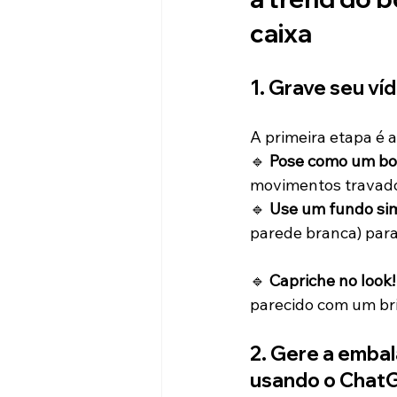
caixa
1. Grave seu ví
A primeira etapa é 
🔹 
Pose como um b
movimentos travado
🔹 
Use um fundo si
parede branca) para 
🔹 
Capriche no look!
parecido com um br
2. Gere a emba
usando o Chat