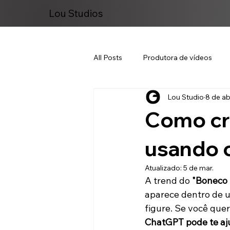
Lou Studios
All Posts
Produtora de vídeos
Lou Studio
8 de ab
Marketing Digital
Como cri
usando 
Atualizado:
5 de mar.
A trend do 
"Boneco 
aparece dentro de 
figure. Se você quer
ChatGPT pode te aj