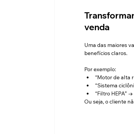
Transforman
venda
Uma das maiores va
benefícios claros.
Por exemplo:
“Motor de alta
“Sistema ciclôni
“Filtro HEPA” →
Ou seja, o cliente n