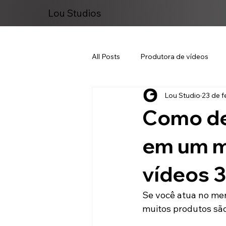
Lou Studios
All Posts
Produtora de vídeos
Lou Studio
23 de f
Marketing Digital
Como des
em um m
vídeos 
Se você atua no mer
muitos produtos são