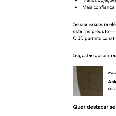
Menos objeçõe
Mais confiança
Se sua vassoura elé
estar no produto —
O 3D permite constru
Sugestão de leitura
www.
Ani
Quer destacar s