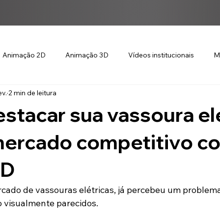
Animação 2D
Animação 3D
Vídeos institucionais
M
ev.
2 min de leitura
tacar sua vassoura elé
ercado competitivo c
3D
cado de vassouras elétricas, já percebeu um problema
 visualmente parecidos.