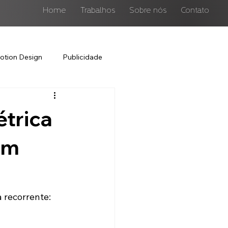
Home
Trabalhos
Sobre nós
Contato
otion Design
Publicidade
trica
om
 recorrente: 