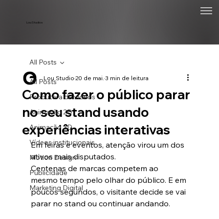
Lou Studios
All Posts
Lou Studio
20 de mai.
3 min de leitura
All Posts
Como fazer o público parar
Produtora de vídeos
no seu stand usando
Animação 2D
experiências interativas
Animação 3D
Vídeos institucionais
Em feiras e eventos, atenção virou um dos 
ativos mais disputados.
Motion Design
Centenas de marcas competem ao 
Publicidade
mesmo tempo pelo olhar do público. E em 
Marketing Digital
poucos segundos, o visitante decide se vai 
parar no stand ou continuar andando.