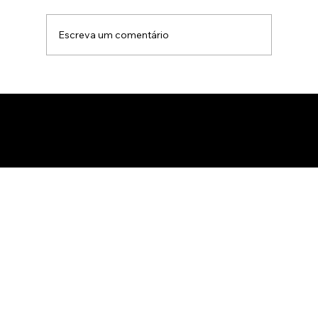
Escreva um comentário
Animação 3D para comercialização de
produtos B2B: Como impactar
compradores com um estúdio de
animação 3D