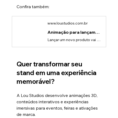
Confira também:
www.loustudios.com.br
Animação para lançamentos de produtos: Como criar mais impacto e valor percebido
Lançar um novo produto vai muito além de simplesmente apresentá-lo ao mercado.Hoje, empresas precisam criar expectativa, gerar impacto visual e transmitir inovação desde o primeiro contato com o público.Em um cenário altamente competitivo, a forma como o produto é apresentado influencia diretamente: • percepção de valor, • engajamento, • interesse do cliente, • e até a decisão de compra.É exatamente por isso que as animações 3D vêm se tornando uma das ferramentas mais poderosas para lançamentos
Quer transformar seu 
stand em uma experiência 
memorável?
A Lou Studios desenvolve animações 3D, 
conteúdos interativos e experiências 
imersivas para eventos, feiras e ativações 
de marca.