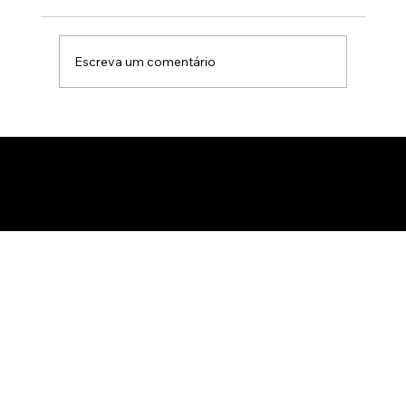
Escreva um comentário
Animação 3D para comercialização de
produtos B2B: Como impactar
compradores com um estúdio de
animação 3D