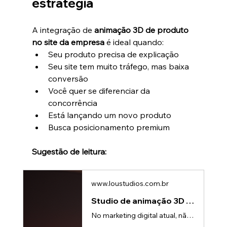
estratégia
A integração de 
animação 3D de produto 
no site da empresa
 é ideal quando:
Seu produto precisa de explicação
Seu site tem muito tráfego, mas baixa 
conversão
Você quer se diferenciar da 
concorrência
Está lançando um novo produto
Busca posicionamento premium
Sugestão de leitura:
www.loustudios.com.br
Studio de animação 3D de produto para performance digital
No marketing digital atual, não basta aparecer.É preciso capturar atenção em segundos, explicar com clareza e gerar desejo — tudo ao mesmo tempo.É por isso que cada vez mais marcas estão buscando um studio de animação 3D de produto para criar vídeos pensados não apenas para estética, mas para performance.O novo cenário da performance digitalHoje, campanhas disputam atenção em ambientes como: • Redes sociais • YouTube • Landing pages • E-commercesNesse cenário, vídeos precisam cumprir três funçõe