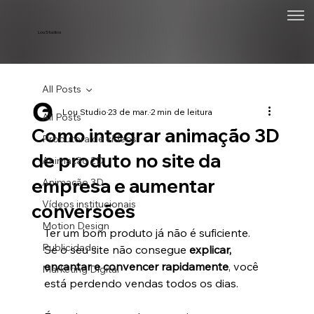
Lou Studios
All Posts
Lou Studio
23 de mar.
2 min de leitura
All Posts
Como integrar animação 3D
Produtora de vídeos
de produto no site da
Animação 2D
empresa e aumentar
Animação 3D
Vídeos institucionais
conversões
Motion Design
Ter um bom produto já não é suficiente.
Publicidade
Se o seu site não consegue 
explicar, 
encantar e convencer rapidamente
, você 
Marketing Digital
está perdendo vendas todos os dias.