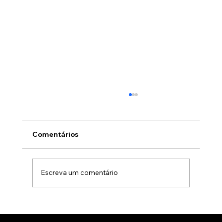
Comentários
Escreva um comentário
Animação 3D para comercialização de
produtos B2B: Como impactar